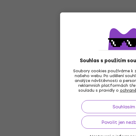
Souhlas s použitím so
Soubory cookies používáme k z
našeho webu. Po udělení souhl
analýze návštěvnosti a person
reklamních platformách třet
souladu s pravidly o
ochraně
Souhlasím
Povolit jen nez