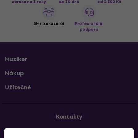
záruka na 3 roky
do 30 dnů
od 2 500 Kč
3M+ zákazníků
Profesionální
podpora
Muziker
Nákup
Užitečné
Kontakty
Kontaktuj nás