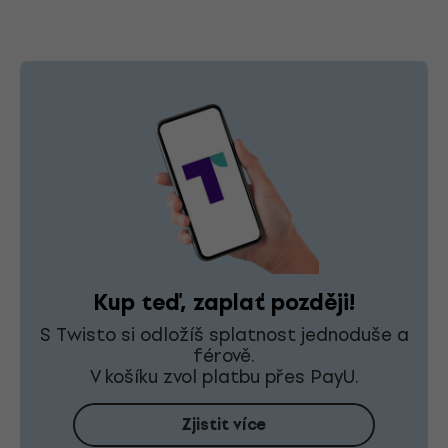
Kup teď, zaplať později!
S Twisto si odložíš splatnost jednoduše a
férově.
V košíku zvol platbu přes PayU.
Zjistit více