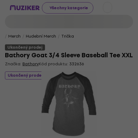
Všechny kategorie
Merch
Hudební Merch
Trička
Ukončený prodej
Bathory Goat 3/4 Sleeve Baseball Tee XXL
Značka:
Bathory
Kód produktu:
332636
Ukončený prodej