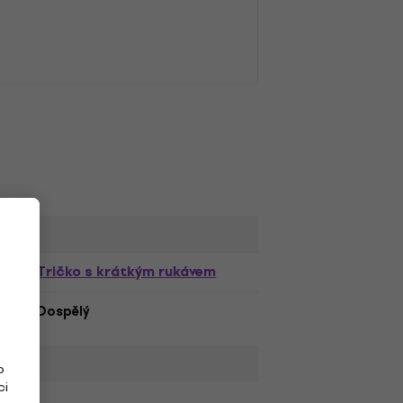
Tričko s krátkým rukávem
Dospělý
o
ci