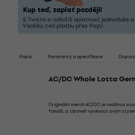
Kup teď, zaplať později!
S Twisto si odložíš splatnost jednoduše a
V košíku zvol platbu přes PayU.
Popis
Parametry a specifikace
Doporuč
AC/DC Whole Lotta Germ
Originální merch AC/DC je nedílnou s
fandíš, a zároveň vyniknout svým style