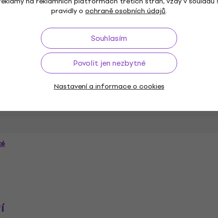
reklamy na reklamních platformách třetích stran, vždy v souladu 
pravidly o
ochraně osobních údajů
.
Souhlasím
C
Povolit jen nezbytné
Nastavení a informace o cookies
na
Specifikace materiálu
ké
í