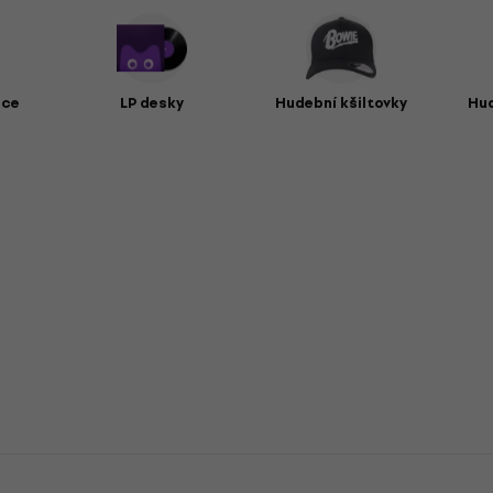
ice
LP desky
Hudební kšiltovky
Hu