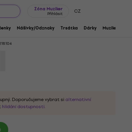
wroomy
Tipy na dárky
Často kladené otázky
Blog
Zóna Muziker
CZ
Přihlásit
Germany PWR-UP EU Tour '24 Black 2XL
čenky
Nášivky/Odznaky
Trsátka
Dárky
Muziker Merc
218104
tupný. Doporučujeme vybrat si
alternativní
t
hlídání dostupnosti.
)