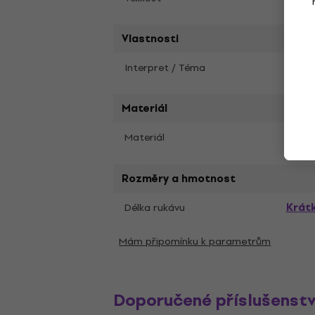
Vlastnosti
Interpret / Téma
AC/D
Materiál
Materiál
Bavl
Rozměry a hmotnost
Krát
Délka rukávu
Mám připomínku k parametrům
Doporučené příslušenstv