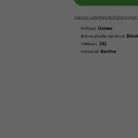
Zeptat se
Sdílet
Uložit
Porovnat
Pohlaví:
Unisex
Barva podle výrobce:
Blac
Velikost:
2XL
Materiál:
Bavlna