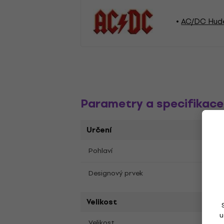
AC/DC Hud
Parametry a specifikace
Určení
Unis
Pohlaví
Poti
Designový prvek
Velikost
u
2XL
Velikost