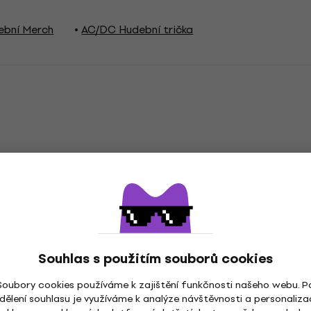
ební Merch
AC/DC Hudební trička
ex
Typ
sk na zádech
Věková skupina
Souhlas s použitím souborů cookies
Soubory cookies používáme k zajištění funkčnosti našeho webu. P
dělení souhlasu je využíváme k analýze návštěvnosti a personaliza