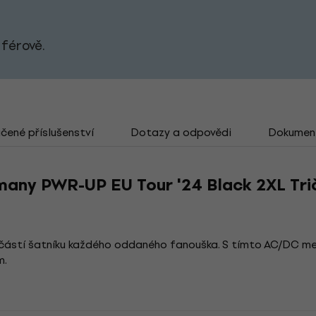
 férově.
ené příslušenství
Dotazy a odpovědi
Dokumen
any PWR-UP EU Tour '24 Black 2XL Tri
oučástí šatníku každého oddaného fanouška. S tímto AC/DC m
m.