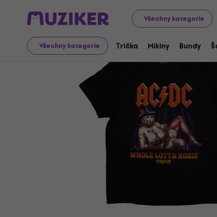
Merch
Hudební Merch
Trička
Všechny kategorie
Trička
Mikiny
Bundy
Š
Všechny kategorie