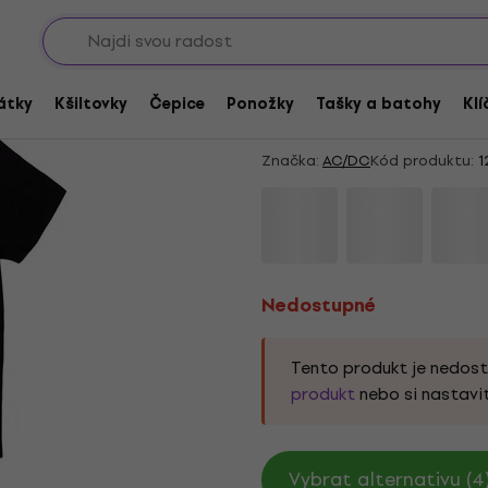
Sho
Nedostupné
AC/DC Whole Lotta 
átky
Kšiltovky
Čepice
Ponožky
Tašky a batohy
Klí
Tričko
Značka:
AC/DC
Kód produktu:
1
Nedostupné
Tento produkt je nedos
produkt
nebo si nastavi
Vybrat alternativu (4