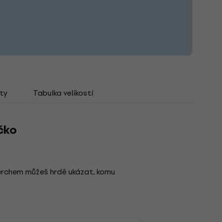
ty
Tabulka velikostí
čko
erchem můžeš hrdě ukázat, komu