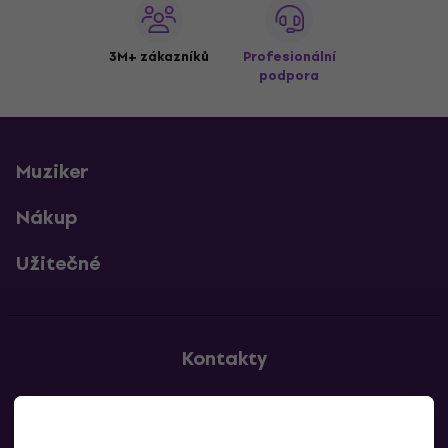
3M+ zákazníků
Profesionální
podpora
Muziker
Nákup
Užitečné
Kontakty
Kontaktuj nás