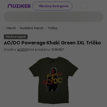
Všechny kategorie
Merch
Hudební Merch
Trička
Nedostupné
AC/DC Powerage Khaki Green 3XL Tričko
Značka:
AC/DC
Kód produktu:
1218087