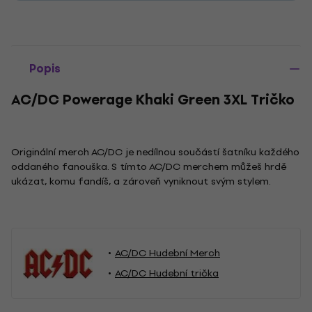
Popis
AC/DC Powerage Khaki Green 3XL Tričko
Originální merch AC/DC je nedílnou součástí šatníku každého
oddaného fanouška. S tímto AC/DC merchem můžeš hrdě
ukázat, komu fandíš, a zároveň vyniknout svým stylem.
AC/DC Hudební Merch
AC/DC Hudební trička