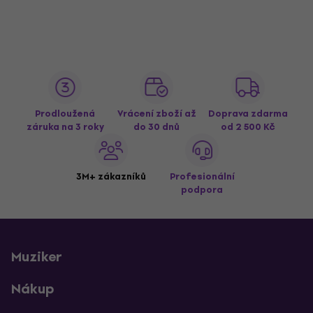
Prodloužená
Vrácení zboží až
Doprava zdarma
záruka na 3 roky
do 30 dnů
od 2 500 Kč
3M+ zákazníků
Profesionální
podpora
Muziker
Nákup