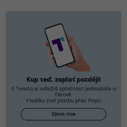
Kup teď, zaplať později!
S Twisto si odložíš splatnost jednoduše a
férově.
V košíku zvol platbu přes PayU.
Zjistit více