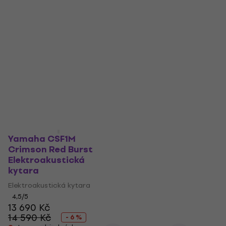
kytara
Elektroakustická kytara
Elektroakustická kytara
4,5
/5
13 990 Kč
4,5
/5
13 690 Kč
Jen na objednávku
14 290 Kč
- 4 %
Jen na objednávku
Yamaha CSF1M
Crimson Red Burst
Elektroakustická
kytara
Elektroakustická kytara
4,5
/5
13 690 Kč
14 590 Kč
- 6 %