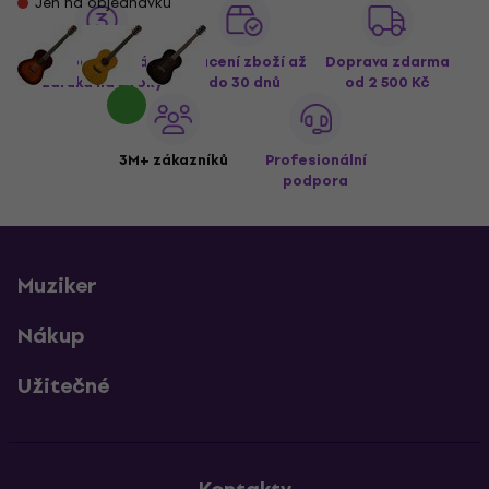
Jen na objednávku
Prodloužená
Vrácení zboží až
Doprava zdarma
záruka na 3 roky
do 30 dnů
od 2 500 Kč
3M+ zákazníků
Profesionální
podpora
Muziker
Nákup
Užitečné