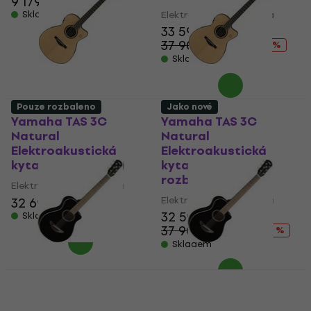
9 179 Kč
Skladem
Elektroakustická kytara
33 590 Kč
37 902,15 Kč
- 11 %
Skladem
Pouze rozbaleno
Jako nové
Yamaha TAS 3C
Yamaha TAS 3C
Natural
Natural
Elektroakustická
Elektroakustická
kytara (Jako nové)
kytara (Pouze
rozbaleno)
Elektroakustická kytara
Elektroakustická kytara
32 690 Kč
32 590 Kč
Skladem
37 902,15 Kč
- 14 %
Skladem
Yamaha APX T2 Black
Yamaha APX T2 Black
Elektroakustická
Elektroakustická