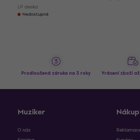
LP deska
Nedostupné
Prodloužená záruka na 3 roky
Vrácení zboží a
Muziker
Nákup
O nás
Reklamace
Kariéra
Kupóny