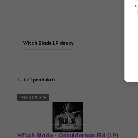
u
Witch Blade LP desky
1 - 1 z
1 produktů
Nedostupné
Witch Blade - Oskuldernas Eld (LP)