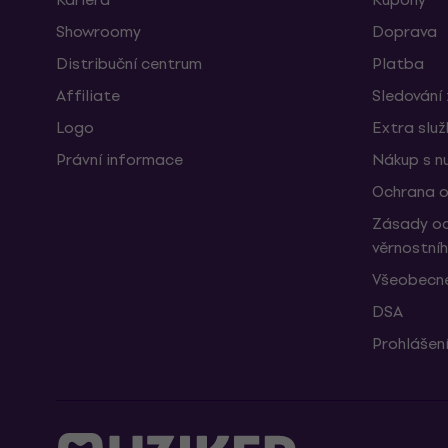
Showroomy
Doprava
Distribuční centrum
Platba
Affiliate
Sledování 
Logo
Extra slu
Právní informace
Nákup s n
Ochrana o
Zásady oc
věrnostní
Všeobecné
DSA
Prohlášení