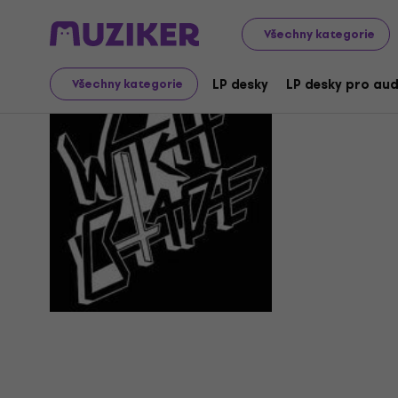
Všechny kategorie
Witch Bla
LP desky
LP desky pro aud
Všechny kategorie