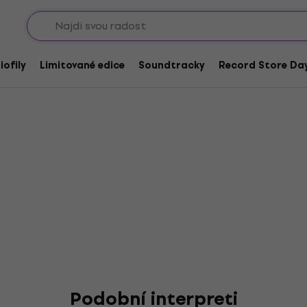
Sho
de
iofily
Limitované edice
Soundtracky
Record Store Day
Podobní interpreti