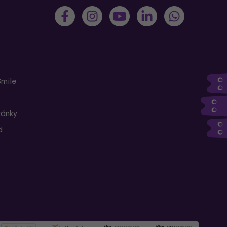
Smile
ránky
d