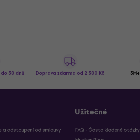
ž do 30 dnů
Doprava zdarma
od 2 500 Kč
3M+
Užitečné
 a odstoupení od smlouvy
FAQ - Často kladené otázky
Muziker Blog