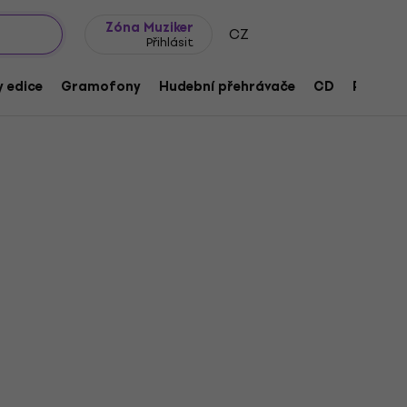
wroomy
Tipy na dárky
Často kladené otázky
Blog
Zóna Muziker
CZ
Přihlásit
 edice
Gramofony
Hudební přehrávače
CD
Přísluše