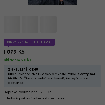
910 Kč
s kódem
MUZMUZ-15
1 079 Kč
Skladem > 5 ks
ZÍSKEJ LEPŠÍ CENU
Kup si alespoň dvě LP desky a v košíku zadej
slevový kód
MASHUP
. Čím více položek si koupíš, tím vyšší slevu
dostaneš.
Doprava zdarma nad 1 900 Kč
Nedostupné na žádném showroomu