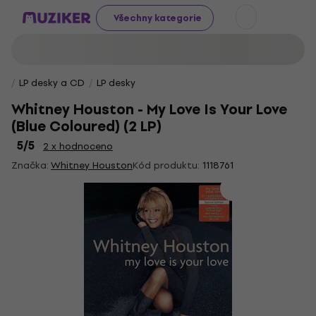
Všechny kategorie
LP desky a CD
LP desky
Whitney Houston - My Love Is Your Love
(Blue Coloured) (2 LP)
5
/5
2 x hodnoceno
Značka:
Whitney Houston
Kód produktu:
1118761