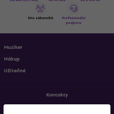
3M+ zákazníků
Profesionální
podpora
Muziker
Nákup
Užitečné
Kontakty
Kontaktuj nás