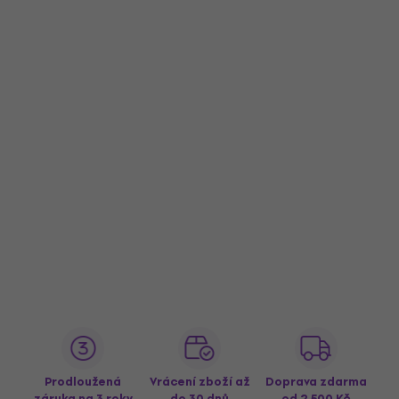
Prodloužená
Vrácení zboží až
Doprava zdarma
záruka na 3 roky
do 30 dnů
od 2 500 Kč