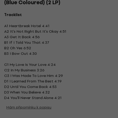
(Blue Coloured) (2 LP)
Tracklist
A1 Heartbreak Hotel 4:41
A2 It's Not Right But It's Okay 4:51
A3 Get It Back 4:56
B1 If I Told You That 4:37
B2 Oh Yes 6:52
B3 I Bow Out 4:30
C1 My Love Is Your Love 4:24
C2 In My Business 3:26
C3 I Was Made To Love Him 4:29
D1 I Learned From The Best 4:19
D2 Until You Come Back 4:53
D3 When You Believe 4:32
D4 You'll Never Stand Alone 4:21
Mám připomínku k popisu