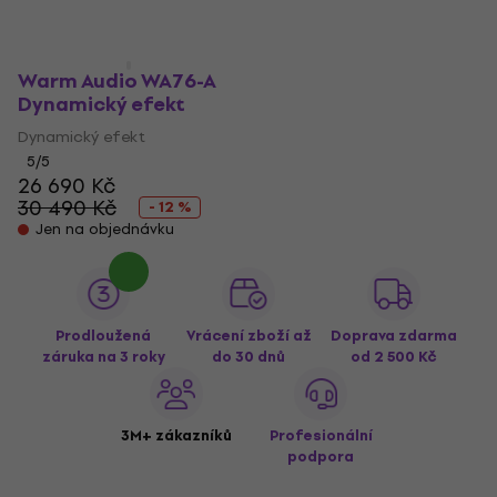
Warm Audio WA76-A
Dynamický efekt
Dynamický efekt
5
/5
26 690 Kč
30 490 Kč
- 12 %
Jen na objednávku
Prodloužená
Vrácení zboží až
Doprava zdarma
záruka na 3 roky
do 30 dnů
od 2 500 Kč
3M+ zákazníků
Profesionální
podpora