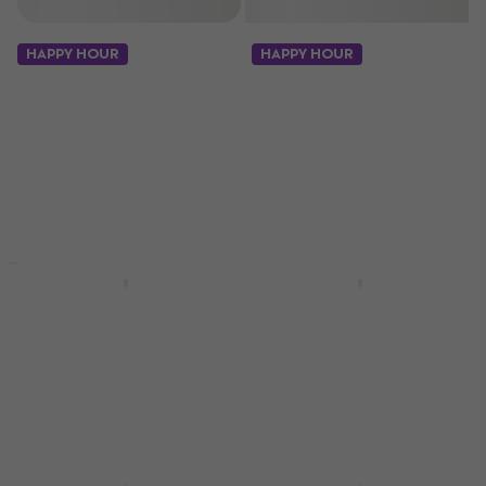
Filtrovat
HAPPY HOUR
HAPPY HOUR
Warm Audio WA-1B
Warm Audio WA76-D
Dynamický efekt
Dynamický efekt
Dynamický efekt
Dynamický efekt
25 490 Kč
5
/5
17 490 Kč
Skladem
Skladem