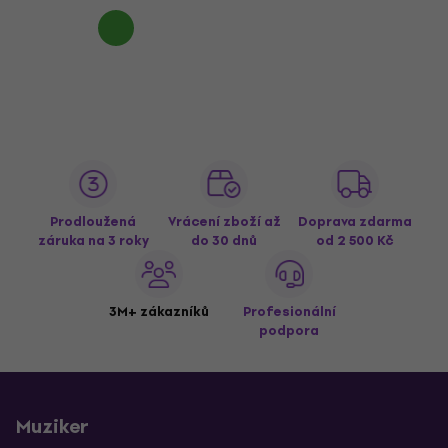
Prodloužená
Vrácení zboží až
Doprava zdarma
záruka na 3 roky
do 30 dnů
od 2 500 Kč
3M+ zákazníků
Profesionální
podpora
Muziker