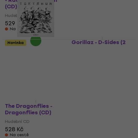
- Radio Retaliation
Static (CD)
(CD)
Hudební CD
Hudební CD
451 Kč
529 Kč
Na cestě
Na cestě
Gorillaz - D-Sides (2
Novinka
CD)
DJ Krush - Tokyohum
(CD)
Hudební CD
Hudební CD
5
/5
321 Kč
346 Kč
1 084 Kč
Na cestě
Na cestě
The Dragonflies -
Dragonflies (CD)
Hudební CD
528 Kč
Na cestě