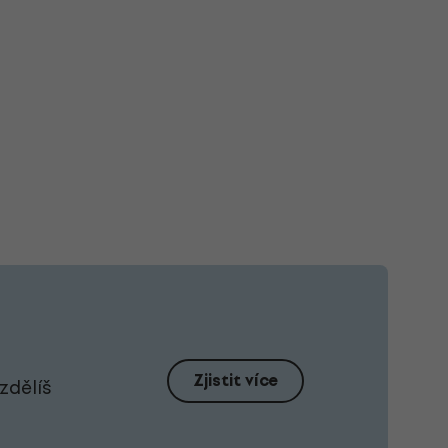
Zjistit více
zdělíš