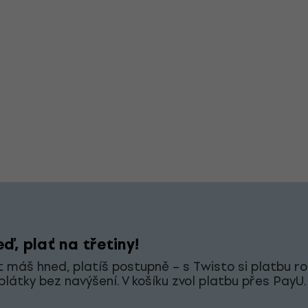
ď, plať na třetiny!
 máš hned, platíš postupně – s Twisto si platbu ro
splátky bez navýšení. V košíku zvol platbu přes PayU.