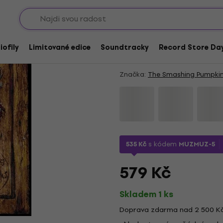
Sho
The Smashing Pumpki
(Remastered) (CD)
iofily
Limitované edice
Soundtracky
Record Store Day
5
/5
3 x hodnoceno
Značka:
The Smashing Pumpki
535 Kč
s kódem
MUZMUZ-5
579 Kč
Skladem 1 ks
Doprava zdarma nad 2 500 K