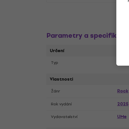
Parametry a specifikace
Určení
Albu
Typ
Vlastnosti
Rock
Žánr
2025
Rok vydání
UMe
Vydavatelství