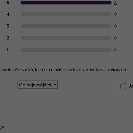
Hodnocení produktu zákazníky
3
5
0
4
0
3
0
2
0
1
ch zákazníků, kteří si u nás produkt v minulosti zakoupili.
J
025