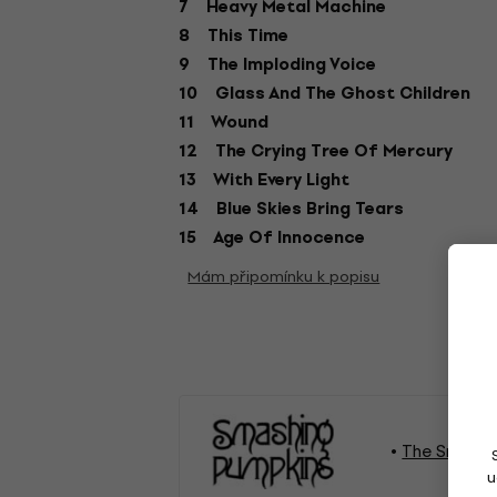
7 Heavy Metal Machine
8 This Time
9 The Imploding Voice
10 Glass And The Ghost Children
11 Wound
12 The Crying Tree Of Mercury
13 With Every Light
14 Blue Skies Bring Tears
15 Age Of Innocence
Mám připomínku k popisu
The Smashi
u