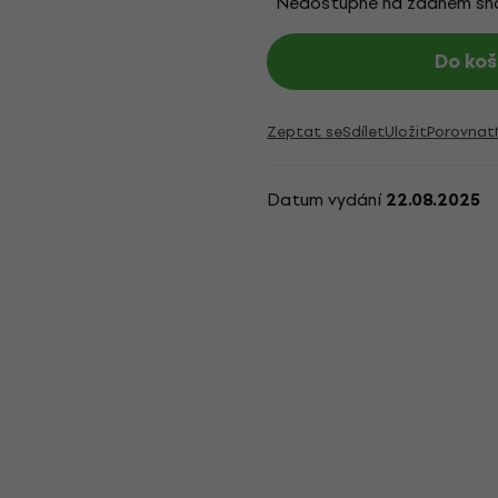
Nedostupné na žádném s
Do koš
Zeptat se
Sdílet
Uložit
Porovnat
Datum vydání
22.08.2025