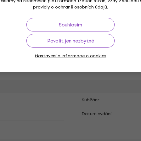
reklamy na reklamních platformách třetích stran, vždy v souladu 
pravidly o
ochraně osobních údajů
.
Souhlasím
Povolit jen nezbytné
Nastavení a informace o cookies
m
CD
Remasterováno
,
,
Subžánr
Datum vydání