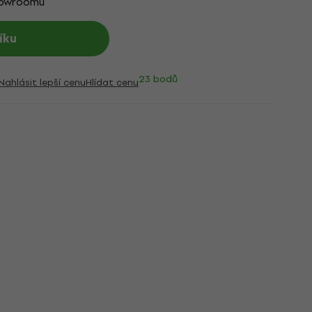
howroomu
íku
23 bodů
Nahlásit lepší cenu
Hlídat cenu