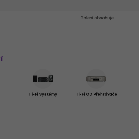
Balení obsahuje
í
Hi-Fi Systémy
Hi-Fi CD Přehrávače