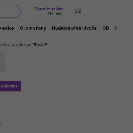
wroomy
Tipy na dárky
Často kladené otázky
Blog
Zóna Muziker
CZ
Přihlásit
ns - Machina / The Machines Of God
 edice
Gramofony
Hudební přehrávače
CD
Přísluše
ns
Kód produktu:
1186339
Uplatnit
č