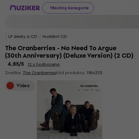
Všechny kategorie
LP desky a CD
Hudební CD
The Cranberries - No Need To Argue
(30th Anniversary) (Deluxe Version) (2 CD)
4,85
/5
12 x hodnoceno
Značka:
The Cranberries
Kód produktu:
1186333
Video