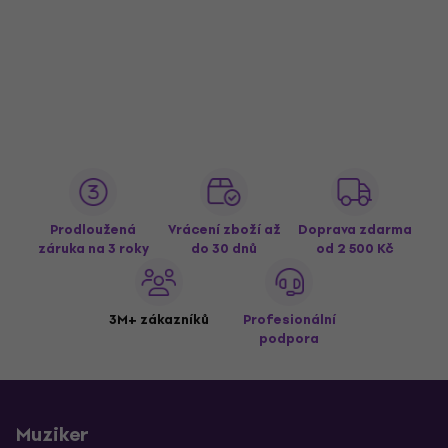
Prodloužená
Vrácení zboží až
Doprava zdarma
záruka na 3 roky
do 30 dnů
od 2 500 Kč
3M+ zákazníků
Profesionální
podpora
Muziker