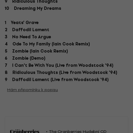
9 Ridiculous Thoughts
10 Dreaming My Dreams
1 Yeats' Grave
2 Daffodil Lament
3 No Need To Argue
4 Ode To My Family (Iain Cook Remix)
5 Zombie (Iain Cook Remix)
6 Zombie (Demo)
7 I Can't Be With You (Live from Woodstock '94)
8 Ridiculous Thoughts (Live from Woodstock '94)
9 Daffodil Lament (Live from Woodstock '94)
Mám připomínku k popisu
The Cranberries Hudební CD