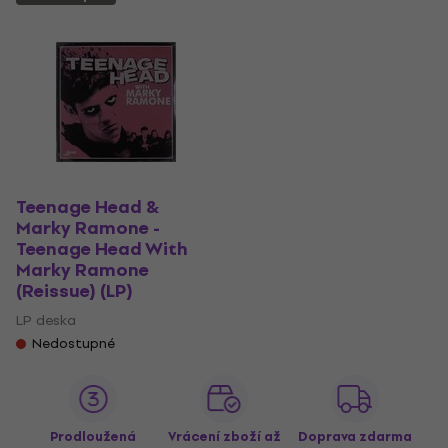
Teenage Head &
Marky Ramone -
Teenage Head With
Marky Ramone
(Reissue) (LP)
LP deska
Nedostupné
Prodloužená
Vrácení zboží až
Doprava zdarma