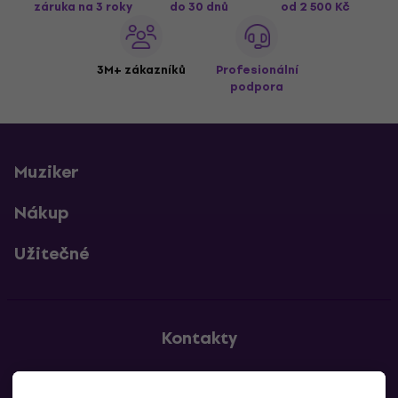
záruka na 3 roky
do 30 dnů
od 2 500 Kč
3M+ zákazníků
Profesionální
podpora
Muziker
Nákup
Užitečné
Kontakty
Kontaktuj nás