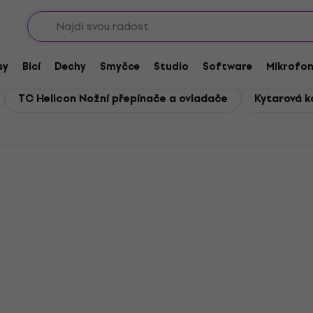
Sho
omba
sy
Bicí
Dechy
Smyčce
Studio
Software
Mikrofo
TC Helicon Nožní přepínače a ovladače
Kytarová k