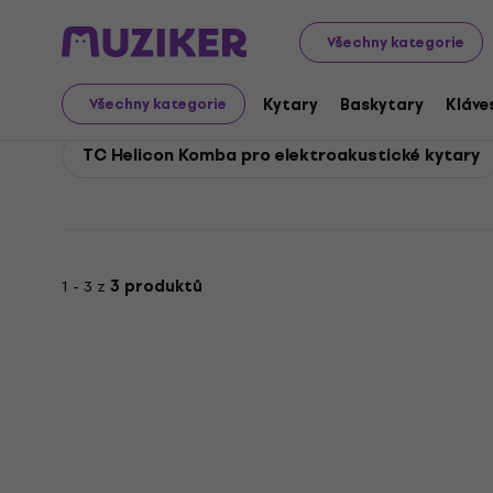
TC Helicon
Kytary
TC Helicon Kytarová komba
Všechny kategorie
TC Helicon Kytarová k
Kytary
Baskytary
Kláve
Všechny kategorie
TC Helicon Komba pro elektroakustické kytary
1 - 3 z
3 produktů