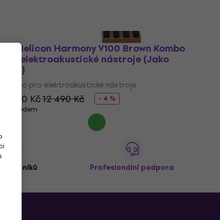
TC Helicon Harmony V100 Brown Kombo
pro elektroakustické nástroje (Jako
nové)
Kombo pro elektroakustické nástroje
11 990 Kč
12 490 Kč
- 4 %
Skladem
o
ci
s
 zákazníků
Profesionální podpora