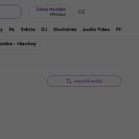
wroomy
Tipy na dárky
Často kladené otázky
Blog
Zóna Muziker
CZ
Přihlásit
ny
PA
Světla
DJ
Sluchátka
Audio Video
Příslušens
omba - všechny
Nejoblíbenější
Jako nové