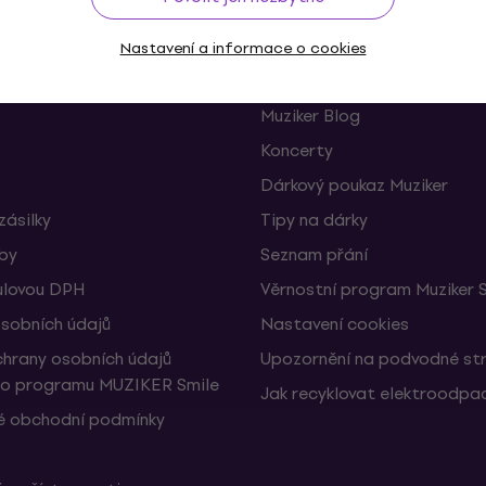
Užitečné
Nastavení a informace o cookies
 a odstoupení od smlouvy
FAQ - Často kladené otázky
Muziker Blog
Koncerty
Dárkový poukaz Muziker
zásilky
Tipy na dárky
žby
Seznam přání
ulovou DPH
Věrnostní program Muziker 
sobních údajů
Nastavení cookies
hrany osobních údajů
Upozornění na podvodné st
ho programu MUZIKER Smile
Jak recyklovat elektroodpa
 obchodní podmínky