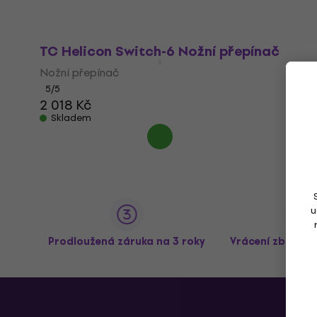
TC Helicon Switch-6 Nožní přepínač
Nožní přepínač
5
/5
2 018 Kč
Skladem
u
Prodloužená záruka na 3 roky
Vrácení zboží a