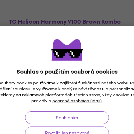
TC Helicon Harmony V100 Brown Kombo
pro elektroakustické nástroje
Kombo pro elektroakustické nástroje
4,6
/5
12 890 Kč
Skladem
Souhlas s použitím souborů cookies
Soubory cookies používáme k zajištění funkčnosti našeho webu. P
dělení souhlasu je využíváme k analýze návštěvnosti a personaliza
reklamy na reklamních platformách třetích stran, vždy v souladu 
pravidly o
ochraně osobních údajů
.
ž do 30 dnů
Doprava zdarma
od 2 500 Kč
3M+
Souhlasím
Povolit jen nezbytné