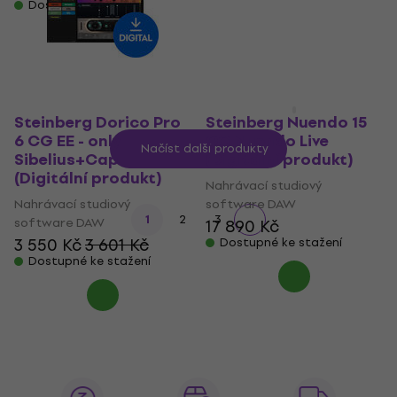
Dostupné ke stažení
Dostupné ke stažení
Steinberg Dorico Pro
Steinberg Nuendo 15
6 CG EE - only
CG Nuendo Live
Načíst další produkty
Sibelius+Cap.
(Digitální produkt)
(Digitální produkt)
Nahrávací studiový
Nahrávací studiový
software DAW
1
2
3
software DAW
17 890 Kč
3 550 Kč
3 601 Kč
Dostupné ke stažení
Dostupné ke stažení