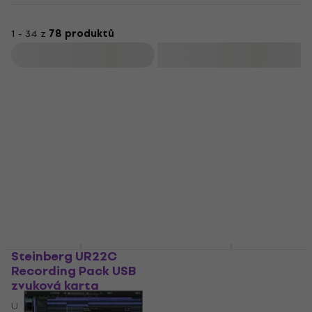
1 - 34 z
78 produktů
Filtrovat
Steinberg UR22C
Steinberg Cubase
Recording Pack USB
Elements 15 Full
zvuková karta
Version (Digitální
produkt)
USB zvuková karta