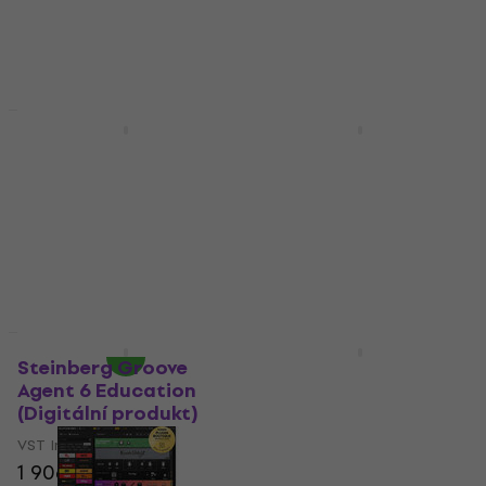
software DAW
Dostupné ke stažení
3 550 Kč
3 601 Kč
Dostupné ke stažení
Novinka
Novinka
Steinberg
Steinberg Writing
SpectraLayers
Room Synths
Elements 13 Full
(Digitální produkt)
Version (Digitální
VST Instrument
produkt)
2 382 Kč
2 416 Kč
Mastering software
Dostupné ke stažení
2 144 Kč
2 175 Kč
Dostupné ke stažení
Novinka
Novinka
Steinberg Groove
Steinberg Absolute 7
Agent 6 Education
Education (Digitální
(Digitální produkt)
produkt)
VST Instrument
VST Instrument
1 906 Kč
1 933 Kč
5 939 Kč