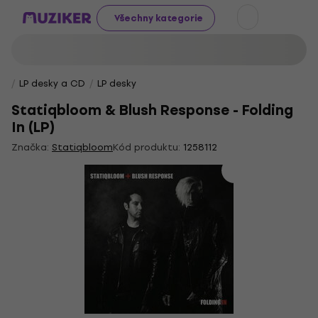
Všechny kategorie
LP desky a CD
LP desky
Statiqbloom & Blush Response - Folding
In (LP)
Značka:
Statiqbloom
Kód produktu:
1258112