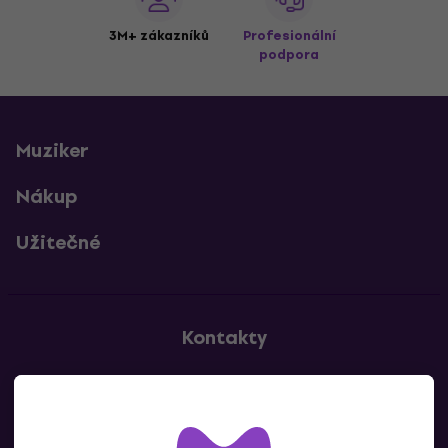
3M+ zákazníků
Profesionální
podpora
Muziker
Nákup
Užitečné
Kontakty
Kontaktuj nás