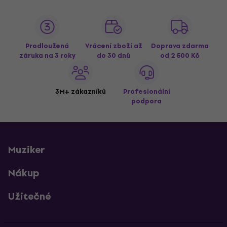
Prodloužená
Vrácení zboží až
Doprava zdarma
záruka na 3 roky
do 30 dnů
od 2 500 Kč
3M+ zákazníků
Profesionální
podpora
Muziker
Nákup
Užitečné