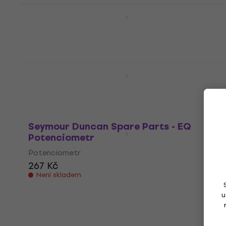
Seymour Duncan SYJM-500
Potenciometr
Potenciometr
871 Kč
V showroomu
Seymour Duncan Spare Parts - Volume
Potenciometr
Potenciometr
319 Kč
Není skladem
Seymour Duncan Spare Parts - EQ
Potenciometr
Potenciometr
267 Kč
Není skladem
u