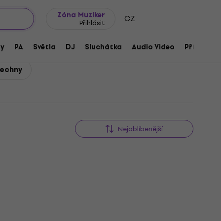
wroomy
Tipy na dárky
Často kladené otázky
Blog
Zóna Muziker
CZ
Přihlásit
ny
PA
Světla
DJ
Sluchátka
Audio Video
Příslušens
šechny
Nejoblíbenější