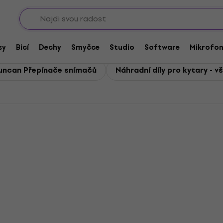
Sho
y pro kytary
ní díly pro kytary
sy
Bicí
Dechy
Smyčce
Studio
Software
Mikrofo
uncan Přepínače snímačů
Náhradní díly pro kytary - v