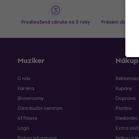
Prodloužená záruka na 3 roky
Vrácení zboží a
Muziker
Nákup
O nás
Reklamace
Kariéra
Kupóny
Showroomy
Doprava
Distribuční centrum
Platba
Affiliate
Sledování 
Logo
Extra slu
Právní informace
Nákup s n