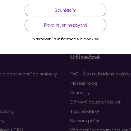
Souhlasím
ž do 30 dnů
Doprava zdarma
od 2 500 Kč
3M+
Povolit jen nezbytné
Nastavení a informace o cookies
Užitečné
 a odstoupení od smlouvy
FAQ - Často kladené otázky
Muziker Blog
Koncerty
Dárkový poukaz Muziker
zásilky
Tipy na dárky
žby
Seznam přání
ulovou DPH
Věrnostní program Muziker 