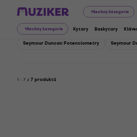
Seymour Duncan
Kytary
Seymour Duncan Náhradní díl
Všechny kategorie
Seymour Duncan Náhrad
Kytary
Baskytary
Kláve
Všechny kategorie
Seymour Duncan Potenciometry
Seymour D
1 - 7 z
7 produktů