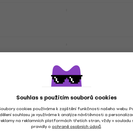
Seymour Duncan HyperSwitch Přepínač
snímačů
Přepínač snímačů
4 377 Kč
Na cestě
Seymour Duncan Spare Parts - Volume
Potenciometr
Potenciometr
267 Kč
Není skladem
Souhlas s použitím souborů cookies
Soubory cookies používáme k zajištění funkčnosti našeho webu. P
dělení souhlasu je využíváme k analýze návštěvnosti a personaliza
reklamy na reklamních platformách třetích stran, vždy v souladu 
pravidly o
ochraně osobních údajů
.