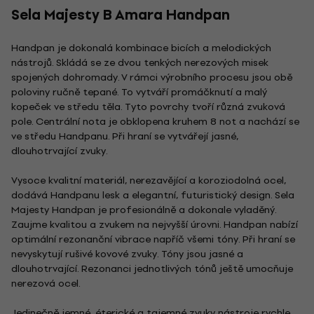
Sela Majesty B Amara Handpan
Handpan je dokonalá kombinace bicích a melodických
nástrojů. Skládá se ze dvou tenkých nerezových misek
spojených dohromady. V rámci výrobního procesu jsou obě
poloviny ručně tepané. To vytváří promáčknutí a malý
kopeček ve středu těla. Tyto povrchy tvoří různá zvuková
pole. Centrální nota je obklopena kruhem 8 not a nachází se
ve středu Handpanu. Při hraní se vytvářejí jasné,
dlouhotrvající zvuky.
Vysoce kvalitní materiál, nerezavějící a koroziodolná ocel,
dodává Handpanu lesk a elegantní, futuristický design. Sela
Majesty Handpan je profesionálně a dokonale vyladěný.
Zaujme kvalitou a zvukem na nejvyšší úrovni. Handpan nabízí
optimální rezonanční vibrace napříč všemi tóny. Při hraní se
nevyskytují rušivé kovové zvuky. Tóny jsou jasné a
dlouhotrvající. Rezonanci jednotlivých tónů ještě umocňuje
nerezová ocel.
Jedinečně jemné, éterické a tajemné zvuky nástroje rychle