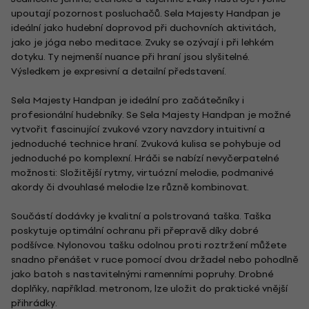
upoutají pozornost posluchačů. Sela Majesty Handpan je
ideální jako hudební doprovod při duchovních aktivitách,
jako je jóga nebo meditace. Zvuky se ozývají i při lehkém
dotyku. Ty nejmenší nuance při hraní jsou slyšitelné.
Výsledkem je expresivní a detailní představení.
Sela Majesty Handpan je ideální pro začátečníky i
profesionální hudebníky. Se Sela Majesty Handpan je možné
vytvořit fascinující zvukové vzory navzdory intuitivní a
jednoduché technice hraní. Zvuková kulisa se pohybuje od
jednoduché po komplexní. Hráči se nabízí nevyčerpatelné
možnosti: Složitější rytmy, virtuózní melodie, podmanivé
akordy či dvouhlasé melodie lze různě kombinovat.
Součástí dodávky je kvalitní a polstrovaná taška. Taška
poskytuje optimální ochranu při přepravě díky dobré
podšívce. Nylonovou tašku odolnou proti roztržení můžete
snadno přenášet v ruce pomocí dvou držadel nebo pohodlně
jako batoh s nastavitelnými ramenními popruhy. Drobné
doplňky, například. metronom, lze uložit do praktické vnější
přihrádky.