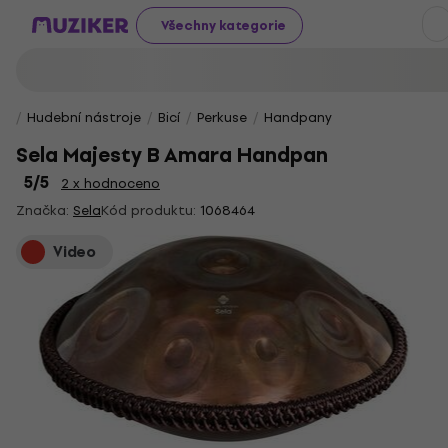
Všechny kategorie
Hudební nástroje
Bicí
Perkuse
Handpany
Sela Majesty B Amara Handpan
5
/5
2 x hodnoceno
Značka:
Sela
Kód produktu:
1068464
Video