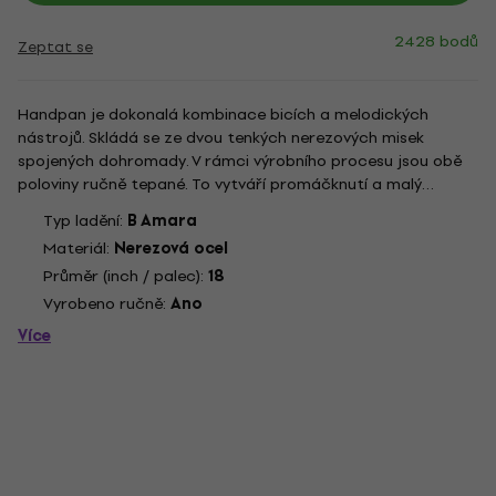
2428 bodů
Zeptat se
Handpan je dokonalá kombinace bicích a melodických
nástrojů. Skládá se ze dvou tenkých nerezových misek
spojených dohromady. V rámci výrobního procesu jsou obě
poloviny ručně tepané. To vytváří promáčknutí a malý
kopeček ve středu těla. Tyto povrchy tvoří různá zvuková
Typ ladění:
B Amara
pole. Centrální nota je obklopena kruhem 8 not a nachází se
Materiál:
Nerezová ocel
ve středu...
Průměr (inch / palec):
18
Vyrobeno ručně:
Ano
Více