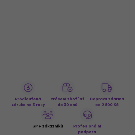
Prodloužená
Vrácení zboží až
Doprava zdarma
záruka na 3 roky
do 30 dnů
od 2 500 Kč
3M+ zákazníků
Profesionální
podpora