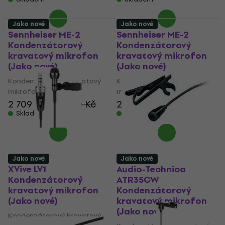
Jako nové
Jako nové
Sennheiser ME-2
Sennheiser ME-2
Kondenzátorový
Kondenzátorový
kravatový mikrofon
kravatový mikrofon
(Jako nové)
(Jako nové)
Kondenzátorový kravatový
Kondenzátorový kravatový
mikrofon
mikrofon
2 709 Kč
2 861,10 Kč
2 709 Kč
2 861,10 Kč
Skladem
Skladem
Jako nové
Jako nové
XVive LV1
Audio-Technica
Kondenzátorový
ATR35CW
kravatový mikrofon
Kondenzátorový
(Jako nové)
kravatový mikrofon
(Jako nové)
Kondenzátorový kravatový