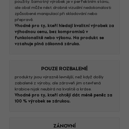
použity. Samotný výrobek je v perfektním stavu,
ale obal může nést drobné vizuální nedokonalosti
způsobené manipulací při skladování nebo
přepravě.
Vhodné pro ty, kteří hledají kvalitní výrobek za
výhodnou cenu, bez kompromisů v
funkcionalitě nebo výkonu. Na produkt se
vztahuje plná zákonná záruka.
POUZE ROZBALENÉ
produkty jsou výrazně levnější, než když došly
zabalené z výroby, ale zároveň jim otevřená
krabice nijak neubírá na kvalitě a kráse.
Vhodné pro ty, kteří chtějí dát méně peněz za
100 % výrobek se zárukou.
ZÁNOVNÍ