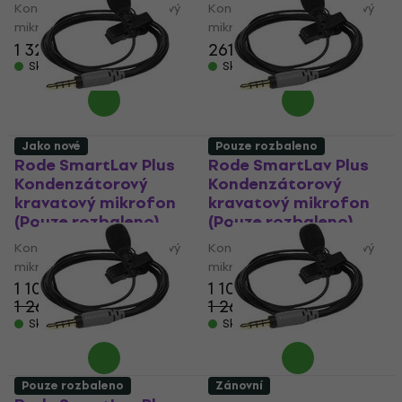
Kondenzátorový kravatový
Kondenzátorový kravatový
mikrofon
mikrofon
1 320 Kč
261 Kč
299 Kč
Skladem
Skladem
Jako nové
Pouze rozbaleno
Rode SmartLav Plus
Rode SmartLav Plus
Kondenzátorový
Kondenzátorový
kravatový mikrofon
kravatový mikrofon
(Pouze rozbaleno)
(Pouze rozbaleno)
Kondenzátorový kravatový
Kondenzátorový kravatový
mikrofon
mikrofon
1 105 Kč
1 105 Kč
1 260 Kč
1 260 Kč
- 12 %
- 12 %
Skladem
Skladem
Pouze rozbaleno
Zánovní