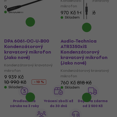
mikrofon
Kondenzátorový kravatový
mikrofon
943 Kč
964,26 Kč
970 Kč
1 033 Kč
Skladem
Skladem
DPA 6061-OC-U-B00
Audio-Technica
Kondenzátorový
ATR3350xiS
kravatový mikrofon
Kondenzátorový
(Jako nové)
kravatový mikrofon
(Jako nové)
Kondenzátorový kravatový
mikrofon
Kondenzátorový kravatový
9 939 Kč
mikrofon
10 990 Kč
760 Kč
818 Kč
- 10 %
Skladem
Skladem
Prodloužená
Vrácení zboží až
Doprava zdarma
záruka na 3 roky
do 30 dnů
od 2 500 Kč