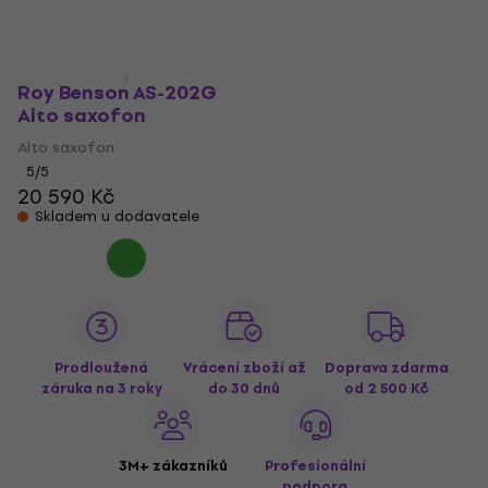
Skladem u dodavatele
Skladem u dodavatele
Roy Benson AS-202G
Alto saxofon
Alto saxofon
5
/5
20 590 Kč
Skladem u dodavatele
Prodloužená
Vrácení zboží až
Doprava zdarma
záruka na 3 roky
do 30 dnů
od 2 500 Kč
3M+ zákazníků
Profesionální
podpora