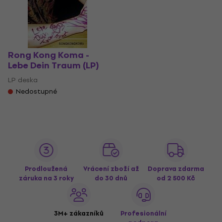
Rong Kong Koma -
Lebe Dein Traum (LP)
LP deska
Nedostupné
Prodloužená
Vrácení zboží až
Doprava zdarma
záruka na 3 roky
do 30 dnů
od 2 500 Kč
3M+ zákazníků
Profesionální