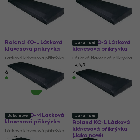
Roland KC-L Látková
Roland KC-S Látková
Jako nové
klávesová přikrývka
klávesová přikrývka
Látková klávesová přikrývka
Látková klávesová přikrývka
4,6
/5
4,6
/5
654 Kč
432 Kč
Skladem
Skladem
Roland KC-M Látková
Jako nové
Jako nové
klávesová přikrývka
Roland KC-L Látková
klávesová přikrývka
Látková klávesová přikrývka
(Jako nové)
4,6
/5