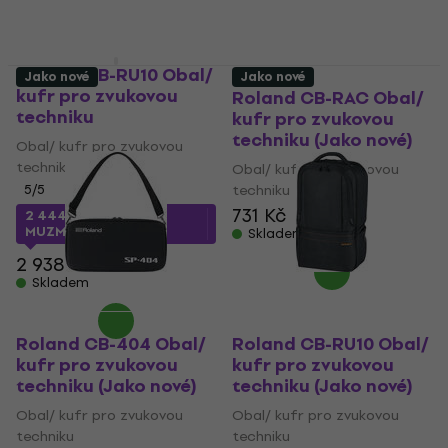
Roland CB-RU10 Obal/
Jako nové
Jako nové
kufr pro zvukovou
Roland CB-RAC Obal/
techniku
kufr pro zvukovou
techniku (Jako nové)
Obal/ kufr pro zvukovou
techniku
Obal/ kufr pro zvukovou
5
/5
techniku
731 Kč
2 444 Kč
s kódem
MUZMUZ-15
Skladem
2 938 Kč
Skladem
Roland CB-404 Obal/
Roland CB-RU10 Obal/
kufr pro zvukovou
kufr pro zvukovou
techniku (Jako nové)
techniku (Jako nové)
Obal/ kufr pro zvukovou
Obal/ kufr pro zvukovou
techniku
techniku