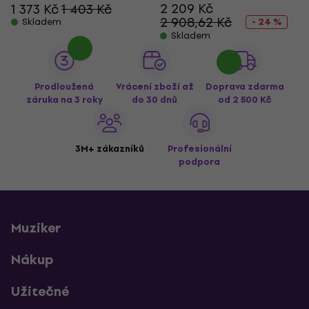
2 209 Kč
1 373 Kč
1 403 Kč
2 908,62 Kč
Skladem
- 24 %
Skladem
Prodloužená
Vrácení zboží až
Doprava zdarma
záruka na 3 roky
do 30 dnů
od 2 500 Kč
3M+ zákazníků
Profesionální
podpora
Muziker
Nákup
Užitečné