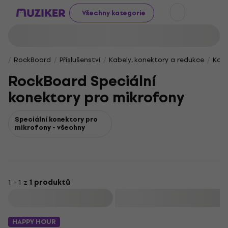
Všechny kategorie
RockBoard
Příslušenství
Kabely, konektory a redukce
Kone
RockBoard Speciální
konektory pro mikrofony
Speciální konektory pro
mikrofony - všechny
1 - 1 z
1 produktů
Filtrovat
HAPPY HOUR