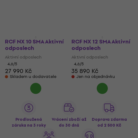
RCF NX 10 SMA Aktivní
RCF NX 12 SMA Aktivní
odposlech
odposlech
Aktivní odposlech
Aktivní odposlech
4,6
/5
4,6
/5
27 990 Kč
35 890 Kč
Skladem u dodavatele
Jen na objednávku
Prodloužená
Vrácení zboží až
Doprava zdarma
záruka na 3 roky
do 30 dnů
od 2 500 Kč