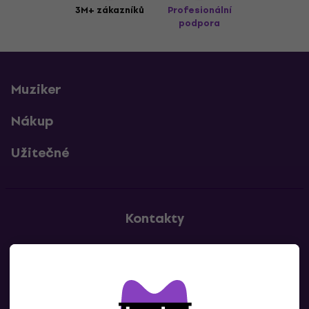
3M+ zákazníků
Profesionální
podpora
Muziker
Nákup
Užitečné
Kontakty
Kontaktuj nás