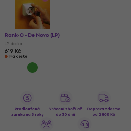
Rank-O - De Novo (LP)
LP deska
619 Kč
Na cestě
Prodloužená
Vrácení zboží až
Doprava zdarma
záruka na 3 roky
do 30 dnů
od 2 500 Kč