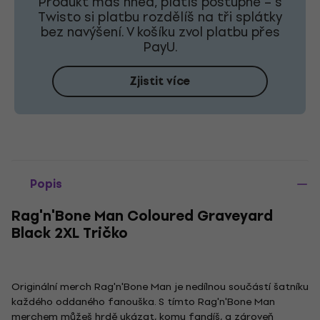
Produkt máš hned, platíš postupně – s
Twisto si platbu rozdělíš na tři splátky
bez navýšení. V košíku zvol platbu přes
PayU.
Zjistit více
Popis
Rag'n'Bone Man Coloured Graveyard
Black 2XL Tričko
Originální merch Rag'n'Bone Man je nedílnou součástí šatníku
každého oddaného fanouška. S tímto Rag'n'Bone Man
merchem můžeš hrdě ukázat, komu fandíš, a zároveň