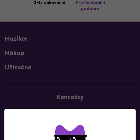
3M+ zákazníků
Profesionální
podpora
Muziker
Nákup
Užitečné
Kontakty
Kontaktuj nás