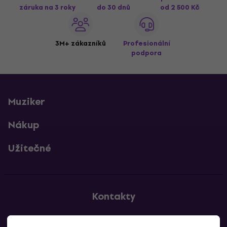
záruka na 3 roky
do 30 dnů
od 2 500 Kč
3M+ zákazníků
Profesionální
podpora
Muziker
Nákup
Užitečné
Kontakty
Kontaktuj nás