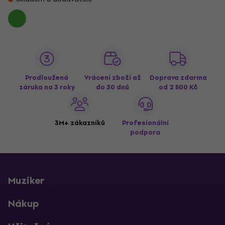
Prodloužená
Vrácení zboží až
Doprava zdarma
záruka na 3 roky
do 30 dnů
od 2 500 Kč
3M+ zákazníků
Profesionální
podpora
Muziker
Nákup