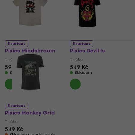
5 variant
5 variant
Pixies Mindshroom
Pixies Devil Is
Tričko
Tričko
599 Kč
549 Kč
Skladem
Skladem
5 variant
Pixies Monkey Grid
Tričko
549 Kč
Skladem u dodavatele