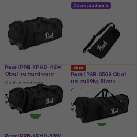
Doprava zdarma
Pearl PPB-KPHD-46W
Akce
Obal na hardware
Pearl PSB-050S Obal
na paličky Black
Obal na hardware
4,9
/5
Obal na paličky
3 699 Kč
4
/5
Skladem
535 Kč
Skladem
Pearl PPB-KPHD-38W