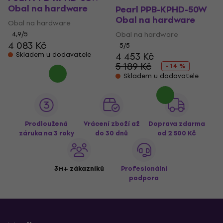
Obal na hardware
Pearl PPB-KPHD-50W
Obal na hardware
Obal na hardware
4,9
/5
Obal na hardware
4 083 Kč
5
/5
Skladem u dodavatele
4 453 Kč
5 189 Kč
- 14 %
Skladem u dodavatele
Prodloužená
Vrácení zboží až
Doprava zdarma
záruka na 3 roky
do 30 dnů
od 2 500 Kč
3M+ zákazníků
Profesionální
podpora