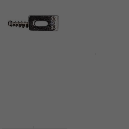
Množstevní sleva
Partsland S4-108-CR
Partsland JPN-BK
Kobylka na kytaru
Black Kobylka na
kytaru
Kobylka na kytaru
Kobylka na kytaru
5
/5
109 Kč
4,3
/5
409 Kč
Skladem
Skladem