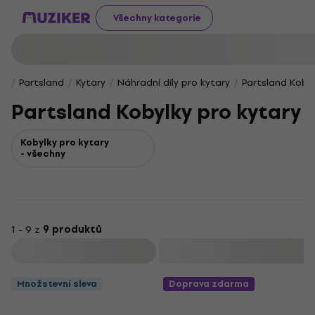
Všechny kategorie
Partsland
Kytary
Náhradní díly pro kytary
Partsland Kobyl
Partsland Kobylky pro kytary
Kobylky pro kytary
- všechny
1 - 9 z
9 produktů
Filtrovat
Množstevní sleva
Doprava zdarma