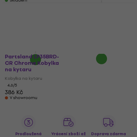
Skladem
Partsland LP38BRD-
CR Chrome Kobylka
Partsland LTAL2-TAIL-
na kytaru
CR Chrome Kobylka
na kytaru (Jako nové)
Kobylka na kytaru
Kobylka na kytaru
4,8
/5
515 Kč
257 Kč
260 Kč
Na cestě
Skladem
Partsland LP35BRD-
CR Chrome Kobylka
na kytaru
Kobylka na kytaru
4,6
/5
386 Kč
V showroomu
Prodloužená
Vrácení zboží až
Doprava zdarma