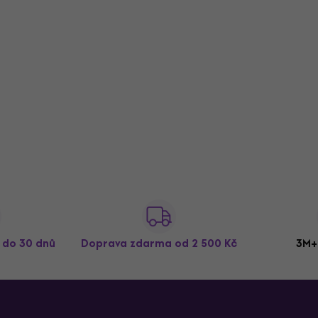
4 599 Kč
Jen na objednávku
ž do 30 dnů
Doprava zdarma
od 2 500 Kč
3M+