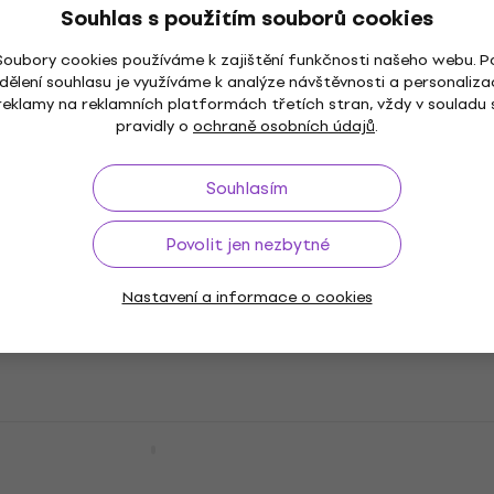
Jen na objednávku
Souhlas s použitím souborů cookies
Soubory cookies používáme k zajištění funkčnosti našeho webu. P
dělení souhlasu je využíváme k analýze návštěvnosti a personaliza
Palmer Vils DI box
Akce
reklamy na reklamních platformách třetích stran, vždy v souladu 
DI box
pravidly o
ochraně osobních údajů
.
5
/5
2 190 Kč
Souhlasím
Jen na objednávku
Povolit jen nezbytné
Palmer PPB 20 Patch panel
Nastavení a informace o cookies
Patch panel
43 790 Kč
63 290 Kč
- 31 %
Jen na objednávku
Palmer PMS 02 Splitter
Splitter