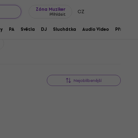
wroomy
Tipy na dárky
Často kladené otázky
Blog
Zóna Muziker
CZ
Přihlásit
ny
PA
Světla
DJ
Sluchátka
Audio Video
Příslušens
Nejoblíbenější