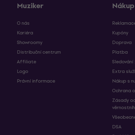
Muziker
Nákup
O nás
Reklamace
Kariéra
Kupóny
Showroomy
Doprava
Distribuční centrum
Platba
Affiliate
Sledování 
Logo
Extra slu
Právní informace
Nákup s n
Ochrana o
Zásady oc
věrnostní
Všeobecné
DSA