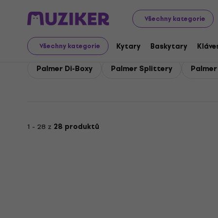
Palmer
Zvuková technika
Palmer Efekty a signálové 
Všechny kategorie
Palmer Efekty a signál
Kytary
Baskytary
Kláve
Všechny kategorie
Palmer Di-Boxy
Palmer Splittery
Palmer
1 - 28 z
28 produktů