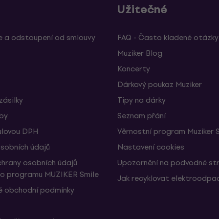
Užitečné
 a odstoupení od smlouvy
FAQ - Často kladené otázky
Muziker Blog
Koncerty
Dárkový poukaz Muziker
zásilky
Tipy na dárky
žby
Seznam přání
ulovou DPH
Věrnostní program Muziker 
sobních údajů
Nastavení cookies
hrany osobních údajů
Upozornění na podvodné st
ho programu MUZIKER Smile
Jak recyklovat elektroodpa
 obchodní podmínky