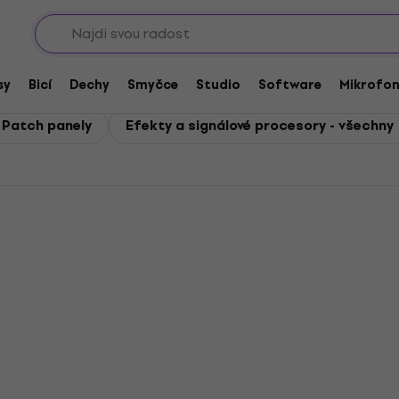
Sho
procesory
ové procesory
sy
Bicí
Dechy
Smyčce
Studio
Software
Mikrofo
 Patch panely
Efekty a signálové procesory - všechny