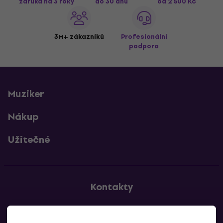
záruka na 3 roky
do 30 dnů
od 2 500 Kč
3M+ zákazníků
Profesionální
podpora
Muziker
Nákup
Užitečné
Kontakty
Kontaktuj nás