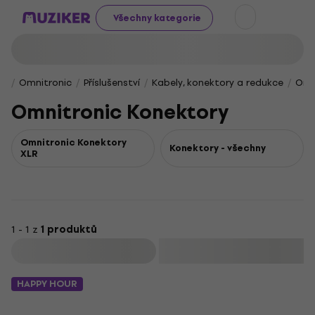
Všechny kategorie
Omnitronic
Příslušenství
Kabely, konektory a redukce
Omn
Omnitronic Konektory
Omnitronic Konektory
Konektory - všechny
XLR
1 - 1 z
1 produktů
Filtrovat
HAPPY HOUR