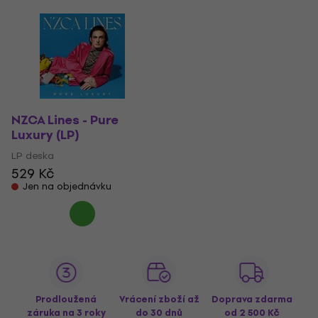
NZCA Lines - Pure
Luxury (LP)
LP deska
529 Kč
Jen na objednávku
Prodloužená
Vrácení zboží až
Doprava zdarma
záruka na 3 roky
do 30 dnů
od 2 500 Kč