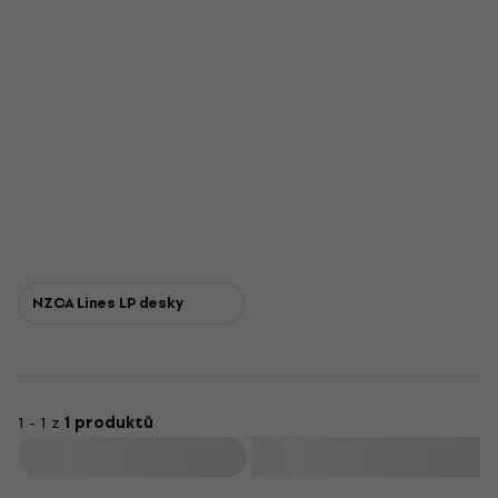
NZCA Lines LP desky
1 - 1 z
1 produktů
Filtrovat