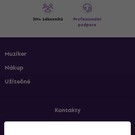
3M+ zákazníků
Profesionální
podpora
Muziker
Nákup
Užitečné
Kontakty
Kontaktuj nás