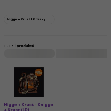
Nigge + Krust LP desky
1 - 1 z
1 produktů
Filtrovat
Nigge + Krust - Knigge
+ Krust (LP)