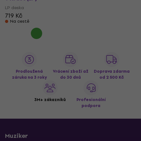
LP deska
719 Kč
Na cestě
Prodloužená
Vrácení zboží až
Doprava zdarma
záruka na 3 roky
do 30 dnů
od 2 500 Kč
3M+ zákazníků
Profesionální
podpora
Muziker