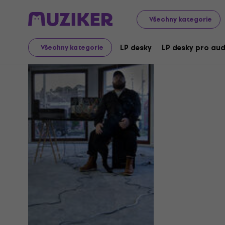
Všechny kategorie
Nick Klein
LP desky
LP desky pro aud
Všechny kategorie