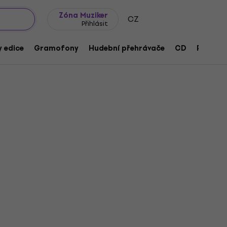
wroomy
Tipy na dárky
Často kladené otázky
Blog
Zóna Muziker
CZ
Přihlásit
 edice
Gramofony
Hudební přehrávače
CD
Přísluše