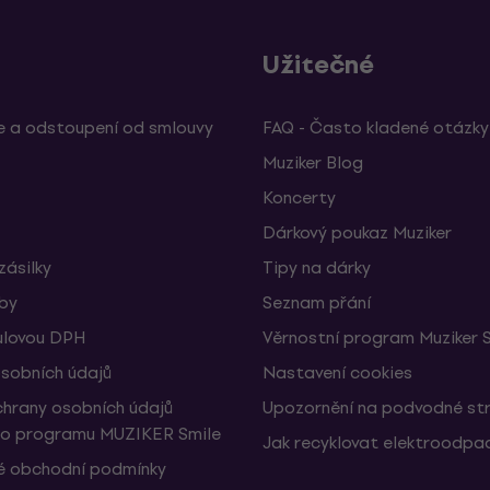
Užitečné
 a odstoupení od smlouvy
FAQ - Často kladené otázky
Muziker Blog
Koncerty
Dárkový poukaz Muziker
zásilky
Tipy na dárky
žby
Seznam přání
ulovou DPH
Věrnostní program Muziker 
sobních údajů
Nastavení cookies
hrany osobních údajů
Upozornění na podvodné st
ho programu MUZIKER Smile
Jak recyklovat elektroodpa
 obchodní podmínky