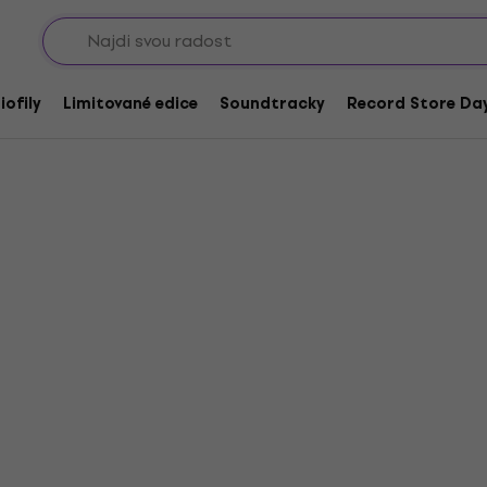
Sho
iofily
Limitované edice
Soundtracky
Record Store Day