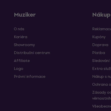
Muziker
Nákup
O nás
Reklamace
Kariéra
Kupóny
Showroomy
Doprava
Distribuční centrum
Platba
Affiliate
Sledování 
Logo
Extra slu
Právní informace
Nákup s n
Ochrana o
Zásady oc
věrnostní
Všeobecné