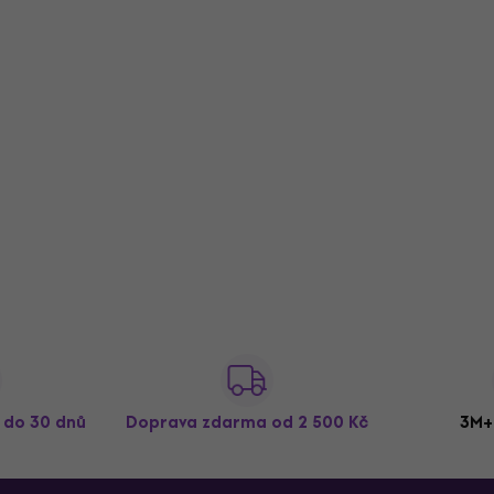
ž do 30 dnů
Doprava zdarma
od 2 500 Kč
3M+