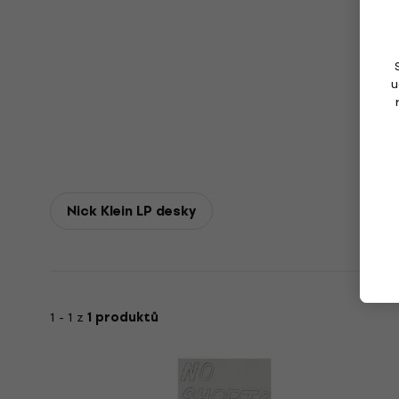
u
Nick Klein LP desky
1 - 1 z
1 produktů