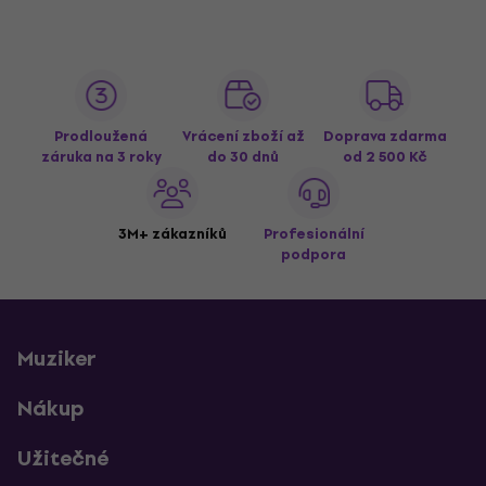
Prodloužená
Vrácení zboží až
Doprava zdarma
záruka na 3 roky
do 30 dnů
od 2 500 Kč
3M+ zákazníků
Profesionální
podpora
Muziker
Nákup
Užitečné