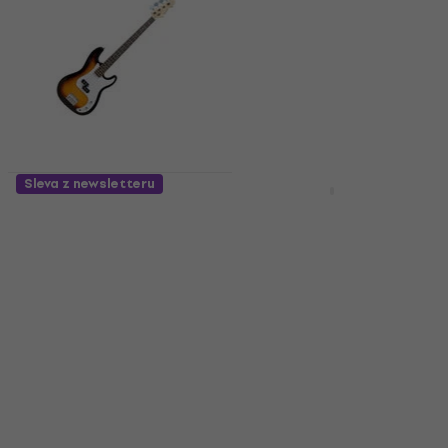
Sleva z newsletteru
Pouze rozbaleno
Pasadena STB-150
Pasadena STB-150
Sunburst Elektrická
Sunburst Elektrická
baskytara (Jako nové)
baskytara
Elektrická baskytara
Elektrická baskytara
2 992 Kč
3 087 Kč
4,7
/5
3 446 Kč
Skladem
Skladem