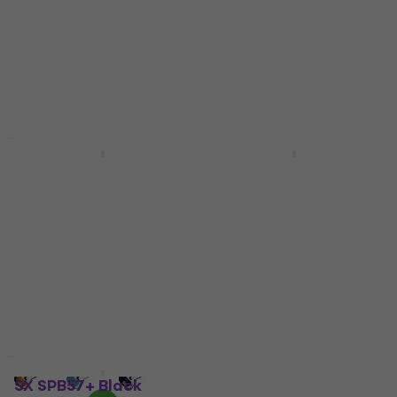
HAPPY HOUR
Jako nové
Fender Squier Sonic
SX SPB57+ Black
Precision Bass LRL
Elektrická baskytara
Black Elektrická
(Zánovní)
baskytara
Elektrická baskytara
Elektrická baskytara
4 402 Kč
5
/5
Skladem
4 399 Kč
4 599 Kč
- 4 %
Skladem
Jako nové
SX SPB57+ Black
Fender Squier Sonic