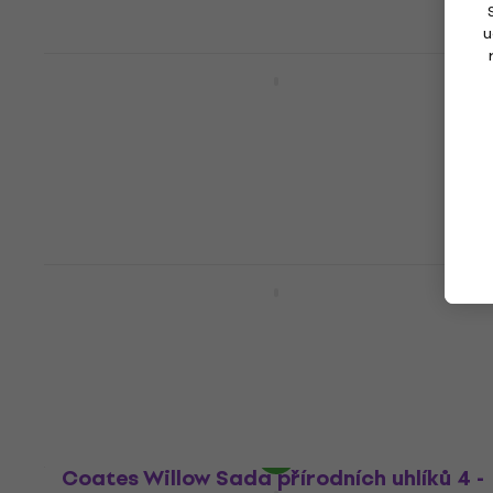
u
Coates Willow Scene Painters Sada
přírodních uhlíků 7 - 12 mm 12 ks
Uhel
143 Kč
s kódem
MUZMUZ-15
178 Kč
Skladem
Coates Willow Sada přírodních uhlíků 2 -
3 mm 25 ks
Uhel
108 Kč
s kódem
MUZMUZ-5
115 Kč
Skladem
Coates Willow Sada přírodních uhlíků 4 -