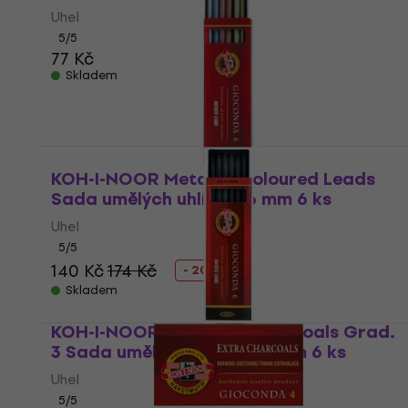
Uhel
5
/5
77 Kč
Skladem
KOH-I-NOOR Metallic Coloured Leads
Sada umělých uhlíků 5,6 mm 6 ks
Uhel
5
/5
140 Kč
174 Kč
- 20 %
Skladem
KOH-I-NOOR Artificial Charcoals Grad.
3 Sada umělých uhlíků 5,6 mm 6 ks
Uhel
5
/5