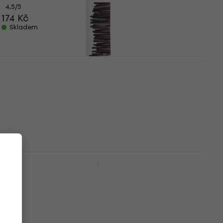
4,5
/5
174 Kč
Skladem
Royal & Langnickel Vine Drawing
Sketching Sada umělých uhlíků 3 - 7 mm
12 ks
Uhel
85 Kč
129 Kč
- 34 %
Skladem
Coates Willow Sada přírodních uhlíků 7 -
9 mm 3 ks
Uhel
53 Kč
s kódem
MUZMUZ-15
64 Kč