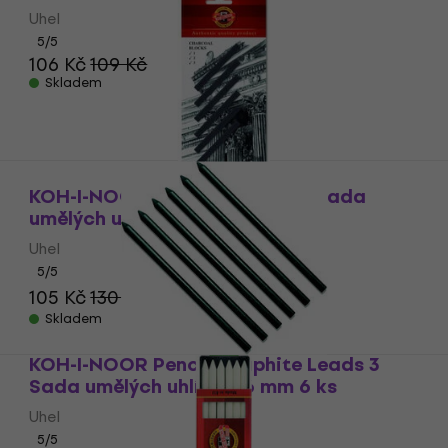
Uhel
5
/5
106 Kč
109 Kč
Skladem
KOH-I-NOOR Charcoal Blocks Sada
umělých uhlíků 7 mm 6 ks
Uhel
5
/5
105 Kč
130 Kč
- 19 %
Skladem
KOH-I-NOOR Pencil Graphite Leads 3
Sada umělých uhlíků 5,6 mm 6 ks
Uhel
5
/5