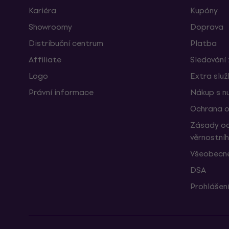
Kariéra
Kupóny
Showroomy
Doprava
Distribuční centrum
Platba
Affiliate
Sledování 
Logo
Extra slu
Právní informace
Nákup s n
Ochrana o
Zásady oc
věrnostní
Všeobecné
DSA
Prohlášení