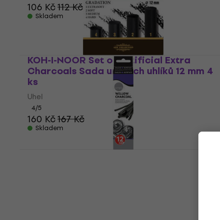
106 Kč
112 Kč
Skladem
KOH-I-NOOR Set of Artificial Extra
Charcoals Sada umělých uhlíků 12 mm 4
ks
Uhel
4
/5
160 Kč
167 Kč
Skladem
Daler Rowney Willow charcoals Sada
přírodních uhlíků 2 - 10 mm 12 ks
Uhel
82 Kč
Skladem