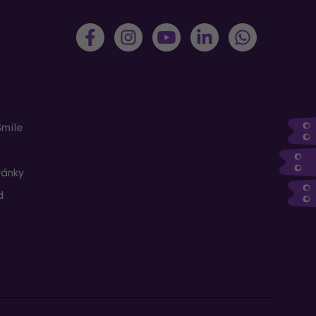
Smile
ránky
d