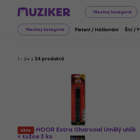
Nejlepší: Kreslení
Nejlepší: Uhlíky
Všechny kategorie
Nejlepší: Uhlíky
Pletení / Háčkování
Šití / 
Všechny kategorie
1 - 24 z
24 produktů
KOH-I-NOOR Extra Charcoal Umělý uhlík
Akce
v tužce 3 ks