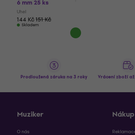
6 mm 25 ks
Uhel
144 Kč
151 Kč
Skladem
Prodloužená záruka na 3 roky
Vrácení zboží a
Muziker
Nákup
O nás
Reklamace