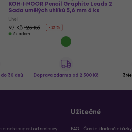
KOH-I-NOOR Pencil Graphite Leads 2
Sada umělých uhlíků 5,6 mm 6 ks
Uhel
97 Kč
123 Kč
- 21 %
Skladem
ž do 30 dnů
Doprava zdarma
od 2 500 Kč
3M+
Užitečné
 a odstoupení od smlouvy
FAQ - Často kladené otázky