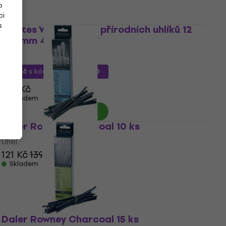
Skladem
o
ci
s
Coates Willow Sada přírodních uhlíků 12
- 14 mm 4 ks
Uhel
126 Kč
s kódem
MUZMUZ-10
140 Kč
Skladem
Daler Rowney Charcoal 10 ks
Uhel
121 Kč
139 Kč
Skladem
Daler Rowney Charcoal 15 ks