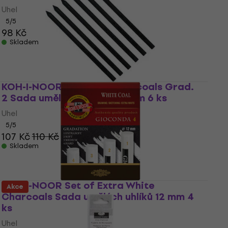
Uhel
5
/5
98 Kč
Skladem
KOH-I-NOOR Artificial Charcoals Grad.
2 Sada umělých uhlíků 5,6 mm 6 ks
Uhel
5
/5
107 Kč
110 Kč
Skladem
KOH-I-NOOR Set of Extra White
Akce
Charcoals Sada umělých uhlíků 12 mm 4
ks
Uhel