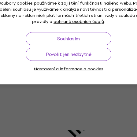
Soubory cookies používáme k zajištění funkčnosti našeho webu. P
dělení souhlasu je využíváme k analýze návštěvnosti a personaliza
reklamy na reklamních platformách třetích stran, vždy v souladu 
Renesans 03.1115 Tekuté uhlí 1 ks
pravidly o
ochraně osobních údajů
.
Uhel
174 Kč
Souhlasím
Skladem
Povolit jen nezbytné
Nastavení a informace o cookies
KOH-I-NOOR Natural Drawing Charcoals
Akce
Sada přírodních uhlíků 7 - 8 mm 4 ks
Uhel
69 Kč
s kódem
MUZMUZ-10
78 Kč
Skladem