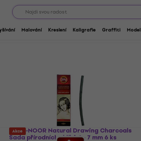
Sho
Vyšívání
Malování
Kreslení
Kaligrafie
Graffiti
Model
KOH-I-NOOR Natural Drawing Charcoals
Akce
Sada přírodních uhlíků 6 - 7 mm 6 ks