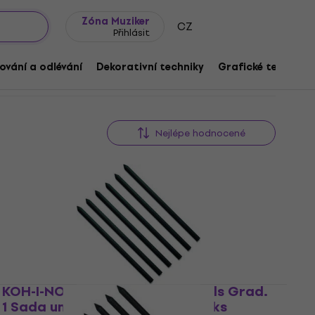
wroomy
Tipy na dárky
Často kladené otázky
Blog
Zóna Muziker
CZ
Přihlásit
ování a odlévání
Dekorativní techniky
Grafické techniky
Nejlépe hodnocené
KOH-I-NOOR Artificial Charcoals Grad.
1 Sada umělých uhlíků 5,6 mm 6 ks