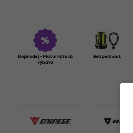
Doprodej - Motorkářská
Bezpečnost
výbava