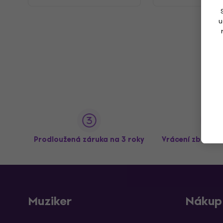
u
Prodloužená záruka na 3 roky
Vrácení zboží a
Muziker
Nákup