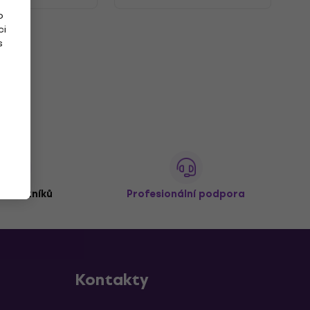
o
ci
s
 zákazníků
Profesionální podpora
Kontakty