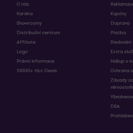
O nás
Reklamace
Kariéra
Kupóny
Showroomy
Doprava
Distribuční centrum
Platba
Affiliate
Sledování 
Logo
Extra slu
Právní informace
Nákup s n
10000+ Hot Deals
Ochrana o
Zásady oc
věrnostní
Všeobecné
DSA
Prohlášení