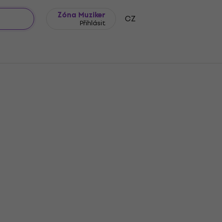
Zóna Muziker
CZ
Přihlásit