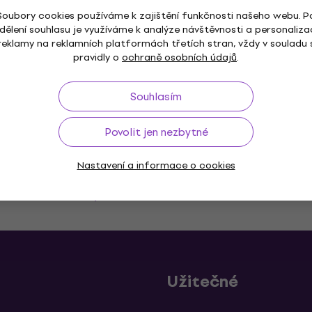
Soubory cookies používáme k zajištění funkčnosti našeho webu. P
dělení souhlasu je využíváme k analýze návštěvnosti a personaliza
reklamy na reklamních platformách třetích stran, vždy v souladu 
Zobrazit všechny
pravidly o
ochraně osobních údajů
.
Souhlasím
Povolit jen nezbytné
Nastavení a informace o cookies
ž do 30 dnů
Doprava zdarma
od 2 500 Kč
3M+
Užitečné