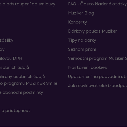
 a odstoupení od smlouvy
FAQ - Často kladené otázky
Muziker Blog
Koncerty
Dárkový poukaz Muziker
zásilky
Tipy na dárky
žby
Seznam přání
ulovou DPH
Věrnostní program Muziker 
sobních údajů
Nastavení cookies
hrany osobních údajů
Upozornění na podvodné st
ho programu MUZIKER Smile
Jak recyklovat elektroodpa
 obchodní podmínky
 o přístupnosti