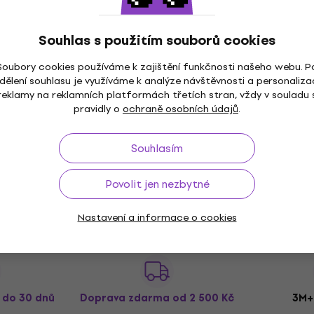
MOOG Matriarch SR Series Case
Pouzdro pro klávesy
Souhlas s použitím souborů cookies
Pouzdro pro klávesy
7 219 Kč
7 299 Kč
Soubory cookies používáme k zajištění funkčnosti našeho webu. P
Jen na objednávku
dělení souhlasu je využíváme k analýze návštěvnosti a personaliza
reklamy na reklamních platformách třetích stran, vždy v souladu 
pravidly o
ochraně osobních údajů
.
Souhlasím
Povolit jen nezbytné
Nastavení a informace o cookies
ž do 30 dnů
Doprava zdarma
od 2 500 Kč
3M+