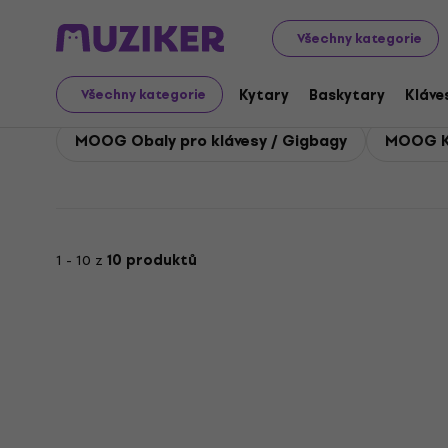
MOOG
Klávesy
Klávesové příslušenství
MOOG Kláveso
Všechny kategorie
MOOG Klávesové obaly, 
Kytary
Baskytary
Kláve
Všechny kategorie
MOOG Obaly pro klávesy / Gigbagy
MOOG Ku
1 - 10 z
10 produktů