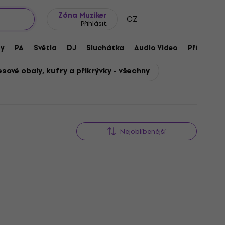
wroomy
Tipy na dárky
Často kladené otázky
Blog
Zóna Muziker
CZ
Přihlásit
ny
PA
Světla
DJ
Sluchátka
Audio Video
Příslušens
esové obaly, kufry a přikrývky - všechny
Nejoblíbenější