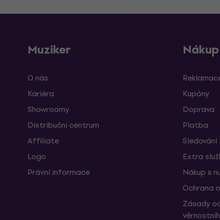
Muziker
Nákup
O nás
Reklamace
Kariéra
Kupóny
Showroomy
Doprava
Distribuční centrum
Platba
Affiliate
Sledování 
Logo
Extra slu
Právní informace
Nákup s n
Ochrana o
Zásady oc
věrnostní