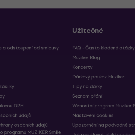
Užitečné
 a odstoupení od smlouvy
FAQ - Často kladené otázky
Muziker Blog
Koncerty
Dárkový poukaz Muziker
zásilky
Tipy na dárky
žby
Seznam přání
ulovou DPH
Věrnostní program Muziker 
sobních údajů
Nastavení cookies
hrany osobních údajů
Upozornění na podvodné st
ho programu MUZIKER Smile
Jak recyklovat elektroodpa