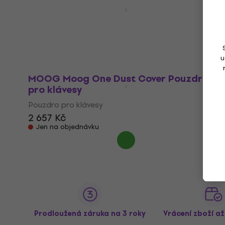
MOOG Matriarch Dust Cover Látková
klávesová přikrývka
Látková klávesová přikrývka
2 069 Kč
Jen na objednávku
u
MOOG Moog One Dust Cover Pouzdro
pro klávesy
Pouzdro pro klávesy
2 657 Kč
Jen na objednávku
Prodloužená záruka na 3 roky
Vrácení zboží a