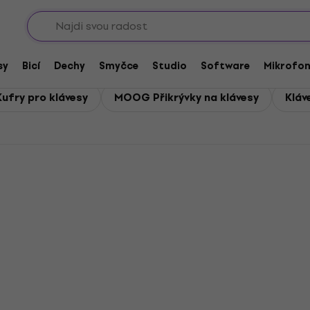
Sho
vé obaly, kufry a přikrývky
kufry a přikrývky
sy
Bicí
Dechy
Smyčce
Studio
Software
Mikrofo
fry pro klávesy
MOOG Přikrývky na klávesy
Kláv