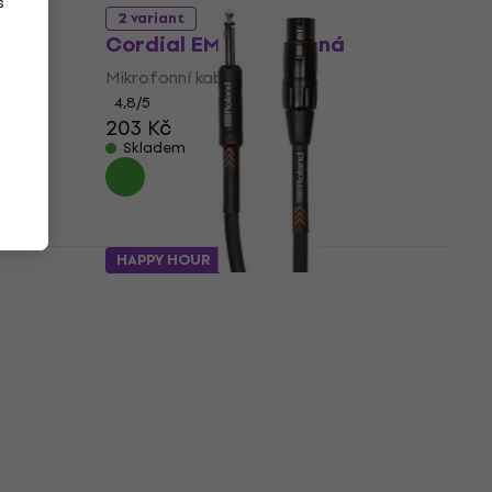
s
2 variant
rná
Cordial EM 5 MP Černá
Mikrofonní kabel
4,8
/5
203 Kč
Skladem
HAPPY HOUR
Roland RMC-B20-HIZ 6 m
Mikrofonní kabel
rná
Mikrofonní kabel
5
/5
479 Kč
Skladem