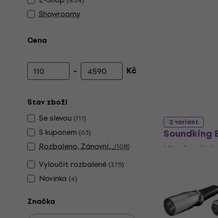
(
434
)
Showroomy
Cena
-
Kč
Minimální cena
Maximální cena
Stav zboží
Množstevní sle
Se slevou
(
111
)
2 variant
S kuponem
Soundking B
(
63
)
Rozbaleno, Zánovní...
(
108
)
Mikrofonní kab
4,7
/5
Vyloučit rozbalené
(
375
)
214 Kč
Novinka
(
4
)
Skladem
Značka