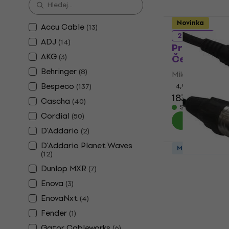
Novinka
Accu Cable
(
13
)
2 variant
ADJ
(
14
)
PremiumCor
AKG
(
3
)
Černá
Behringer
(
8
)
Mikrofonní kab
Bespeco
(
137
)
4,9
/5
183 Kč
Cascha
(
40
)
Skladem
Cordial
(
50
)
D'Addario
(
2
)
D'Addario Planet Waves
Množstevní sle
(
12
)
Accu Cable
Dunlop MXR
(
7
)
m Mikrofonn
Enova
(
3
)
Mikrofonní kab
EnovaNxt
(
4
)
163 Kč
Skladem
Fender
(
1
)
Gator Cableworks
(
6
)