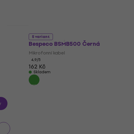
5 variant
Bespeco BSMB500 Černá
Mikrofonní kabel
4,9
/5
162 Kč
Skladem
y