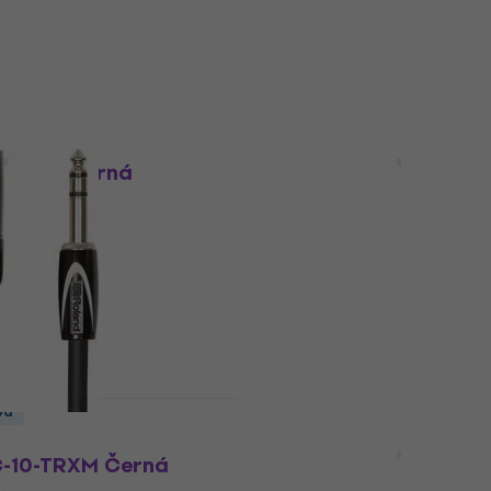
Skladem
va
Množstevní sleva
3 variant
7,5 FM Černá
Revoltage MCP03 Purple
Zelená
el
Mikrofonní kabel
4,6
/5
139 Kč
Skladem
va
Množstevní sleva
3 variant
-10-TRXM Černá
Revoltage MCP03 Purple
Modrá