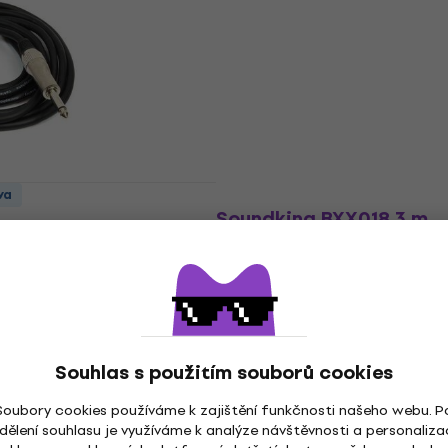
el
Mikrofonní kabel
Kč
4,6
/5
141 Kč
Skladem
va
Množstevní sleva
Soundking BXX018 3 m
Mikrofonní kabel
0 Černá
Mikrofonní kabel
el
5
/5
262 Kč
Skladem
Souhlas s použitím souborů cookies
Soubory cookies používáme k zajištění funkčnosti našeho webu. P
dělení souhlasu je využíváme k analýze návštěvnosti a personaliza
va
Množstevní sleva