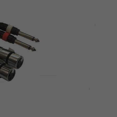
Množstevní sleva
3 variant
MCP03 Purple
RockCable RCL 3030 D6
Mikrofonní kabel
el
4,8
/5
160 Kč
Skladem
va
Množstevní sleva
 AC-2XF-2J6M/1,5
8 variant
ikrofonní kabel
Cordial CCM 7,5 FM Čer
el
Mikrofonní kabel
4,9
/5
205 Kč
Skladem