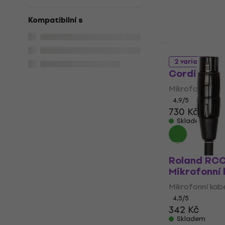
Kompatibilní s
Množstevní sle
2 variant
Cordial CS
Mikrofonní kab
4,9
/5
730 Kč
Skladem
Roland RCC
Mikrofonní 
Mikrofonní kab
4,5
/5
342 Kč
Skladem