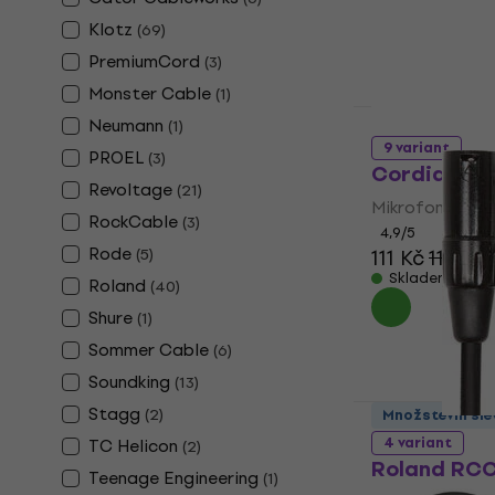
Klotz
(
69
)
PremiumCord
(
3
)
Monster Cable
(
1
)
Množstevní sle
Neumann
(
1
)
9 variant
PROEL
(
3
)
Cordial EM 
Revoltage
(
21
)
Mikrofonní kab
RockCable
(
3
)
4,9
/5
Rode
(
5
)
111 Kč
117 Kč
Skladem
Roland
(
40
)
Shure
(
1
)
Sommer Cable
(
6
)
Soundking
(
13
)
Stagg
(
2
)
Množstevní sle
4 variant
TC Helicon
(
2
)
Roland RCC
Teenage Engineering
(
1
)