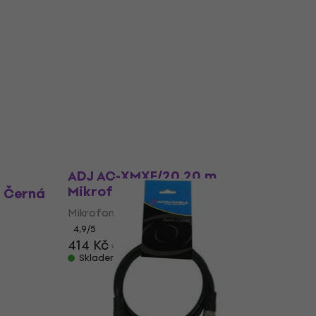
Množstevní sleva
ADJ AC-XMXF/20 20 m
Mikrofonní kabel
e Černá
Mikrofonní kabel
4,9
/5
414 Kč
433 Kč
Skladem