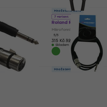
Množstevní sleva
7 variant
d XLR-XLR M/F
Roland RMC-B15 Černá
Mikrofonní kabel
el
5
/5
315 Kč
327 Kč
Skladem
va
Množstevní sleva
 AC-XF-J6S/3 XLR 3
ADJ AC-XF-J6S/XLR F/6,
í kabel
Stereo 150 cm Mikrofonn
kabel
el
Mikrofonní kabel
4,6
/5
115 Kč