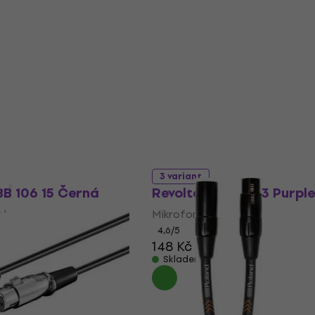
va
Množstevní sleva
3 variant
B 106 15 Černá
Revoltage MCP03 Purpl
el
Mikrofonní kabel
4,6
/5
148 Kč
Skladem