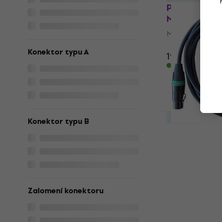
PremiumCo
M/F 6 m Mik
Mikrofonní kab
4,8
/5
Konektor typu A
190 Kč
Skladem
Množstevní sle
Konektor typu B
WTF TMC112
Mikrofonní kab
4,8
/5
205 Kč
Skladem
Zalomení konektoru