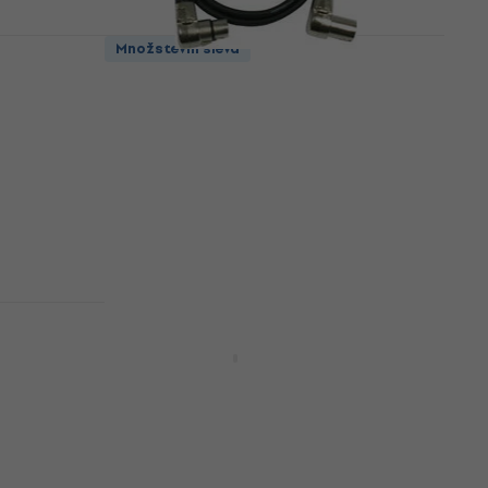
Množstevní sleva
ADJ AC-XMXF/ 90° XLR (Audio)
150 cm Mikrofonní kabel
Mikrofonní kabel
4,8
/5
152 Kč
Skladem
Množstevní sleva
3 Jack
4 variant
í
Cordial CPM 15 FM Černá
Mikrofonní kabel
5
/5
524 Kč
Skladem