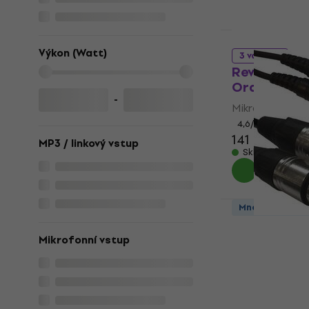
Novinka
Výkon (Watt)
3 variant
Revoltage 
Oranžová
-
Mikrofonní kab
4,6
/5
141 Kč
MP3 / linkový vstup
Skladem
Množstevní sle
Accu Cable
XLR 1,5 m M
Mikrofonní vstup
Mikrofonní kab
177 Kč
Skladem