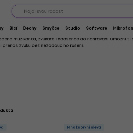
Sho
dukce
Hotové kabely
Mikrofonní kabely
sy
Bicí
Dechy
Smyčce
Studio
Software
Mikrofo
ždého muzikanta, zvukaře i nadšence do nahrávání. Umožní ti
tní přenos zvuku bez nežádoucího rušení.
asty nebo streamuješ, správně zvolený kabel je klíčový. Proto 
nému zařízení.
kde je kladen důraz na maximální kvalitu a stabilitu signálu, 
jsou sázkou na jistotu.
né k akci, nezapomínej na vhodné příslušenství. To ti pomůže 
u je investicí do tvého zvuku. Nepodceňuj jeho výběr a dopřej 
oduktů
va
Množstevní sleva