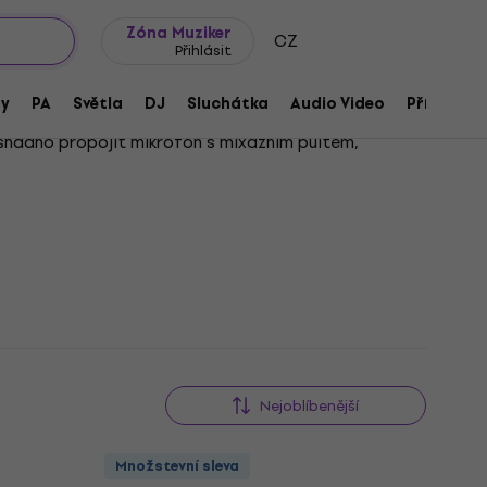
wroomy
Tipy na dárky
Často kladené otázky
Blog
Zóna Muziker
CZ
Přihlásit
ny
PA
Světla
DJ
Sluchátka
Audio Video
Příslušens
 snadno propojit mikrofon s mixážním pultem,
u nás můžeš vybírat z různých délek a typů konektorů,
doporučujeme spolehlivé a odolné
mikrofonní kabely SR
.
s jejich organizací a ochranou během používání i
si spolehlivost a dlouhou životnost, kterou si tvůj
Nejoblíbenější
Množstevní sleva