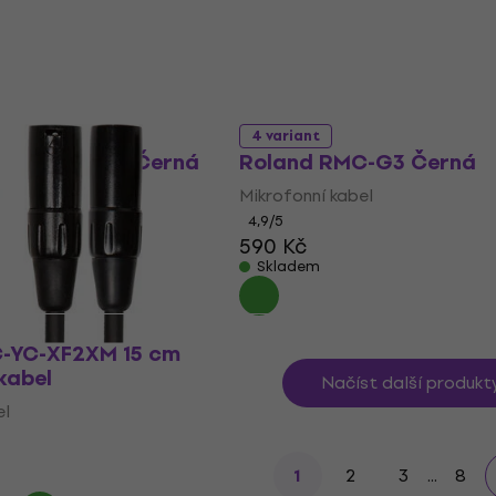
va
4 variant
M 10 FM Gold Černá
Roland RMC-G3 Černá
el
Mikrofonní kabel
4,9
/5
590 Kč
Skladem
-YC-XF2XM 15 cm
kabel
Načíst další produkt
el
2
3
...
8
1