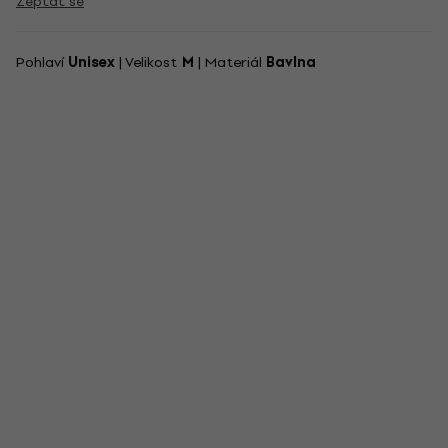
Zeptat se
Pohlaví
Unisex
| Velikost
M
| Materiál
Bavlna