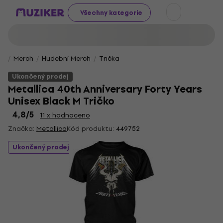
Všechny kategorie
Merch
Hudební Merch
Trička
Ukončený prodej
Metallica 40th Anniversary Forty Years
Unisex Black M Tričko
4,8
/5
11 x hodnoceno
Značka:
Metallica
Kód produktu:
449752
Ukončený prodej