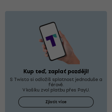
Kup teď, zaplať později!
S Twisto si odložíš splatnost jednoduše a
férově.
V košíku zvol platbu přes PayU.
Zjistit více