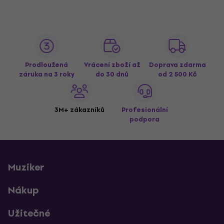
Prodloužená
Vrácení zboží až
Doprava zdarma
záruka na 3 roky
do 30 dnů
od 2 500 Kč
3M+ zákazníků
Profesionální
podpora
Muziker
Nákup
Užitečné