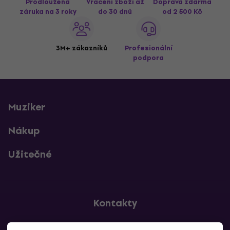
Prodloužená
Vrácení zboží až
Doprava zdarma
záruka na 3 roky
do 30 dnů
od 2 500 Kč
3M+ zákazníků
Profesionální
podpora
Muziker
Nákup
Užitečné
Kontakty
Kontaktuj nás