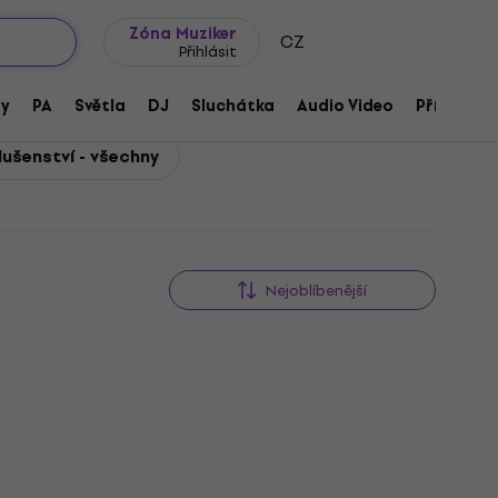
wroomy
Tipy na dárky
Často kladené otázky
Blog
Zóna Muziker
CZ
Přihlásit
ny
PA
Světla
DJ
Sluchátka
Audio Video
Příslušens
lušenství - všechny
Nejoblíbenější