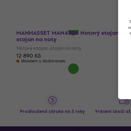
Notový stojan, stojan na noty
3
/5
2 299 Kč
Skladem u dodavatele
u
MANHASSET MAN4806 Notový stojan,
stojan na noty
Notový stojan, stojan na noty
12 890 Kč
Skladem u dodavatele
Prodloužená záruka na 3 roky
Vrácení zboží a