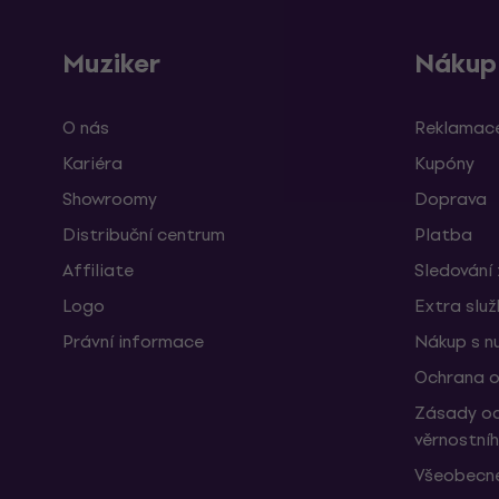
Muziker
Nákup
O nás
Reklamace
Kariéra
Kupóny
Showroomy
Doprava
Distribuční centrum
Platba
Affiliate
Sledování 
Logo
Extra slu
Právní informace
Nákup s n
Ochrana o
Zásady oc
věrnostní
Všeobecné