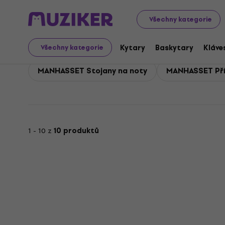
MANHASSET
Příslušenství
Stojany
MANHASSET Stojan
Všechny kategorie
MANHASSET Stojany na n
Kytary
Baskytary
Kláve
Všechny kategorie
MANHASSET Stojany na noty
MANHASSET Pří
1 - 10 z
10 produktů