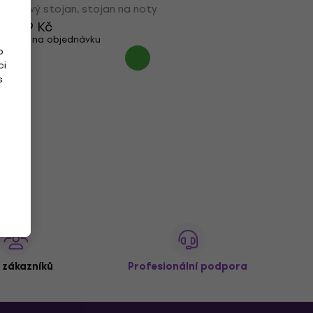
Notový stojan, stojan na noty
2 169 Kč
Jen na objednávku
o
ci
s
 zákazníků
Profesionální podpora