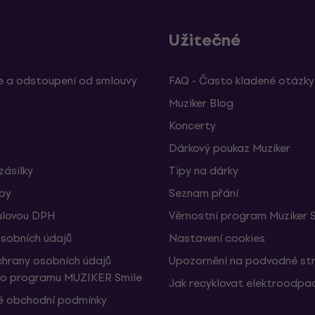
Užitečné
 a odstoupení od smlouvy
FAQ - Často kladené otázky
Muziker Blog
Koncerty
Dárkový poukaz Muziker
zásilky
Tipy na dárky
žby
Seznam přání
ulovou DPH
Věrnostní program Muziker 
sobních údajů
Nastavení cookies
hrany osobních údajů
Upozornění na podvodné st
ho programu MUZIKER Smile
Jak recyklovat elektroodpa
 obchodní podmínky