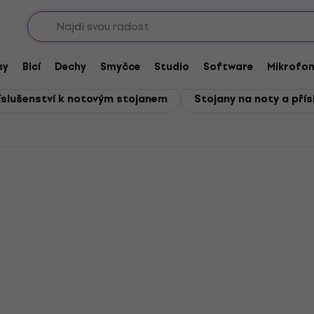
Sho
y na noty a příslušenství
oty a příslušenství
sy
Bicí
Dechy
Smyčce
Studio
Software
Mikrofo
slušenství k notovým stojanem
Stojany na noty a přís
Množstevní sleva