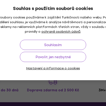
1 390 Kč
Souhlas s použitím souborů cookies
Jen na objednávku
Soubory cookies používáme k zajištění funkčnosti našeho webu. P
dělení souhlasu je využíváme k analýze návštěvnosti a personaliza
reklamy na reklamních platformách třetích stran, vždy v souladu 
pravidly o
ochraně osobních údajů
.
Souhlasím
Povolit jen nezbytné
Nastavení a informace o cookies
ž do 30 dnů
Doprava zdarma
od 2 500 Kč
3M+