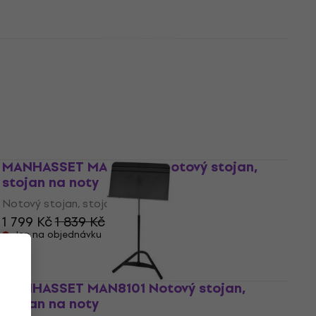
MANHASSET 48TA Notový stojan, stojan
na noty
Notový stojan, stojan na noty
3
/5
2 069 Kč
Skladem
MANHASSET MAN 48CA Notový stojan,
stojan na noty
Notový stojan, stojan na noty
1 799 Kč
1 839 Kč
Jen na objednávku
MANHASSET MAN8101 Notový stojan,
stojan na noty