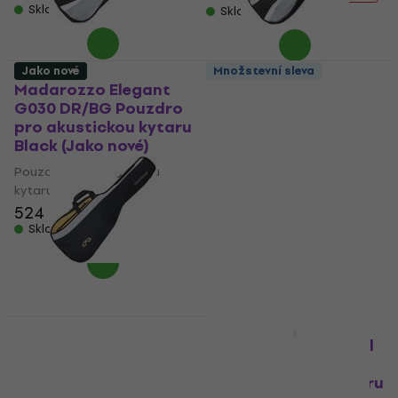
Skladem
Skladem
Jako nové
Množstevní sleva
Madarozzo Elegant
Madarozzo Elegant
G030 DR/BG Pouzdro
G050 DR/BG Pouzdro
pro akustickou kytaru
pro akustickou kytaru
Black (Jako nové)
Black (Jako nové)
Pouzdro pro akustickou
Pouzdro pro akustickou
kytaru
kytaru
524 Kč
564 Kč
924 Kč
977 Kč
Skladem
Skladem
Madarozzo Essential
Madarozzo Essential
G8 DR/BO Pouzdro
G3 DR/BG Pouzdro
pro akustickou kytaru
pro akustickou kytaru