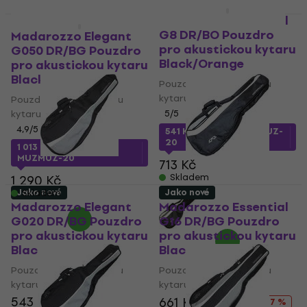
Madarozzo Essential
Jako nové
Jako nové
G8 DR/BO Pouzdro
Madarozzo Elegant
pro akustickou kytaru
G050 DR/BG Pouzdro
Black/Orange
pro akustickou kytaru
Black
Pouzdro pro akustickou
kytaru
Pouzdro pro akustickou
kytaru
5
/5
4,9
/5
541 Kč
s kódem
MUZMUZ-
20
1 013 Kč
s kódem
MUZMUZ-20
713 Kč
Skladem
1 290 Kč
Jako nové
Jako nové
Skladem
Madarozzo Elegant
Madarozzo Essential
G020 DR/BG Pouzdro
G16 DR/BG Pouzdro
pro akustickou kytaru
pro akustickou kytaru
Black (Jako nové)
Black (Jako nové)
Pouzdro pro akustickou
Pouzdro pro akustickou
kytaru
kytaru
543 Kč
549 Kč
661 Kč
794 Kč
- 17 %