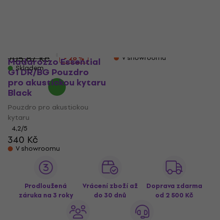
Black/Orange (Jako
Black
nové)
Pouzdro pro akustickou
Pouzdro pro akustickou
kytaru
kytaru
4,3
/5
523 Kč
572 Kč
705,87 Kč
V showroomu
- 26 %
Madarozzo Essential
Skladem
G1 DR/BG Pouzdro
pro akustickou kytaru
Black
Pouzdro pro akustickou
kytaru
4,2
/5
340 Kč
V showroomu
Prodloužená
Vrácení zboží až
Doprava zdarma
záruka na 3 roky
do 30 dnů
od 2 500 Kč