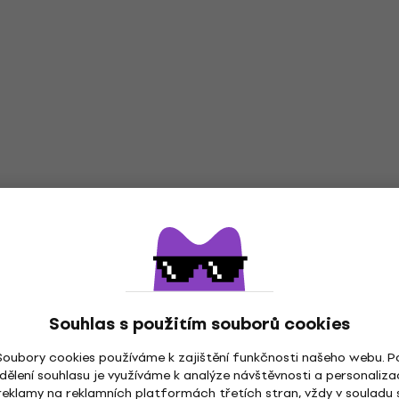
Souhlas s použitím souborů cookies
Soubory cookies používáme k zajištění funkčnosti našeho webu. P
dělení souhlasu je využíváme k analýze návštěvnosti a personaliza
reklamy na reklamních platformách třetích stran, vždy v souladu 