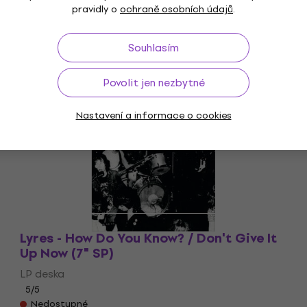
pravidly o
ochraně osobních údajů
.
Souhlasím
Povolit jen nezbytné
Nedostupné
Nastavení a informace o cookies
Lyres - How Do You Know? / Don't Give It
Up Now (7" SP)
LP deska
5
/5
Nedostupné