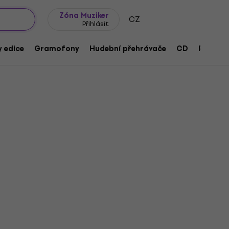
wroomy
Tipy na dárky
Často kladené otázky
Blog
Zóna Muziker
CZ
Přihlásit
 edice
Gramofony
Hudební přehrávače
CD
Přísluše