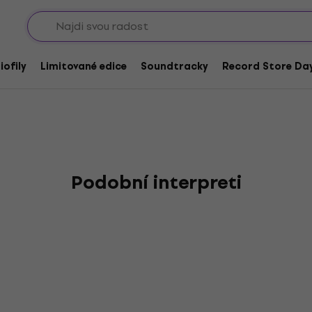
Sho
iofily
Limitované edice
Soundtracky
Record Store Day
Podobní interpreti