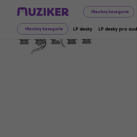
Všechny kategorie
Lyres
LP desky
LP desky pro aud
Všechny kategorie