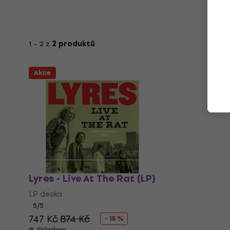
1 - 2 z
2 produktů
Akce
Lyres - Live At The Rat (LP)
LP deska
5
/5
747 Kč
874 Kč
- 15 %
Skladem