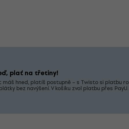
ď, plať na třetiny!
 máš hned, platíš postupně – s Twisto si platbu ro
splátky bez navýšení. V košíku zvol platbu přes PayU.