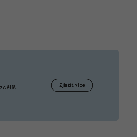
Zjistit více
zdělíš