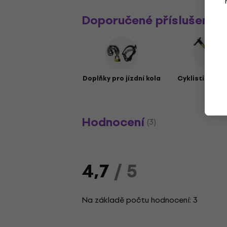
Doporučené příslušenstv
Doplňky pro jízdní kola
Cyklistické p
Hodnocení
(3)
4,7
/ 5
Na základě počtu hodnocení: 3