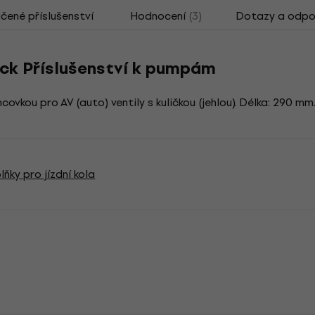
ené příslušenství
Hodnocení
(3)
Dotazy a odpo
ck Příslušenství k pumpám
vkou pro AV (auto) ventily s kuličkou (jehlou). Délka: 290 m
ňky pro jízdní kola