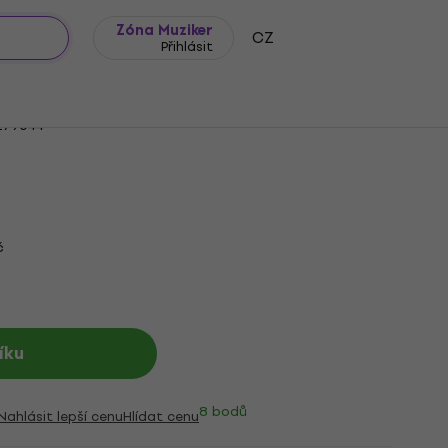
Zóna Muziker
CZ
Přihlásit
 Black Příslušenství k pumpám
79044
č
íku
8 bodů
Nahlásit lepší cenu
Hlídat cenu