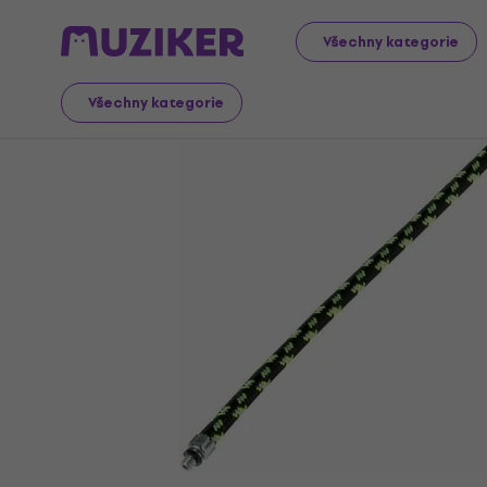
Cyklistické potřeby
Doplňky pro jízdní kola
Všechny kategorie
Všechny kategorie