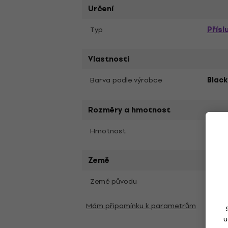
Určení
Přísl
Typ
Vlastnosti
Barva podle výrobce
Black
Rozměry a hmotnost
20 g
Hmotnost
Země
Země původu
Čína
Mám připomínku k parametrům
u