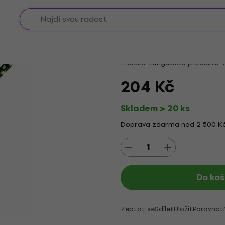
Longus Tube Hose AV
4,67
/5
3 x hodnoceno
Značka:
Longus
Kód produktu:
2
204 Kč
Skladem > 20 ks
Doprava zdarma nad 2 500 K
Do koš
Zeptat se
Sdílet
Uložit
Porovnat