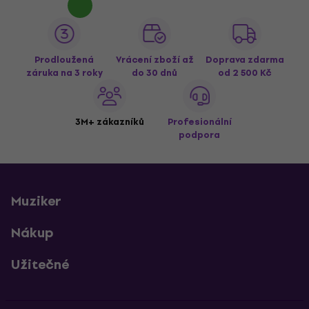
Prodloužená
Vrácení zboží až
Doprava zdarma
záruka na 3 roky
do 30 dnů
od 2 500 Kč
3M+ zákazníků
Profesionální
podpora
Muziker
Nákup
Užitečné