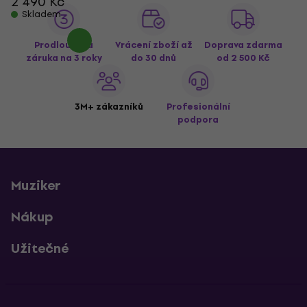
2 490 Kč
Skladem
Prodloužená
Vrácení zboží až
Doprava zdarma
záruka na 3 roky
do 30 dnů
od 2 500 Kč
3M+ zákazníků
Profesionální
podpora
Muziker
Nákup
Užitečné